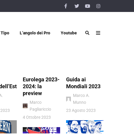
 Tipo
L’angolo dei Pro
Youtube
Eurolega 2023-
Guida ai
Vigevano 
dell’Est
2024: la
Mondiali 2023
Luiss Rom
preview
quel sogn
A.
Marco A.
chiamato
Marco
Munno
Pagliariccio
Donatello
 2023
23 Agosto 2023
Viggiano
4 Ottobre 2023
4 Luglio 202