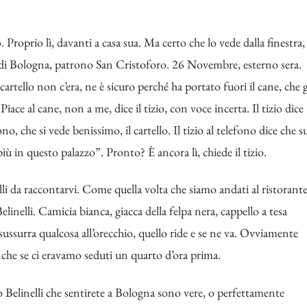
Proprio lì, davanti a casa sua. Ma certo che lo vede dalla finestra,
 di Bologna, patrono San Cristoforo. 26 Novembre, esterno sera.
 cartello non c’era, ne è sicuro perché ha portato fuori il cane, che g
. Piace al cane, non a me, dice il tizio, con voce incerta. Il tizio dice
o, che si vede benissimo, il cartello. Il tizio al telefono dice che s
più in questo palazzo”. Pronto? È ancora lì, chiede il tizio.
i da raccontarvi. Come quella volta che siamo andati al ristorant
elinelli. Camicia bianca, giacca della felpa nera, cappello a tesa
i sussurra qualcosa all’orecchio, quello ride e se ne va. Ovviamente
nche se ci eravamo seduti un quarto d’ora prima.
o Belinelli che sentirete a Bologna sono vere, o perfettamente