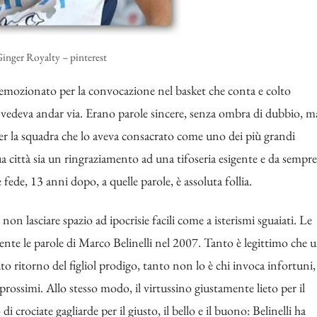
inger Royalty – pinterest
 emozionato per la convocazione nel basket che conta e colto
o vedeva andar via. Erano parole sincere, senza ombra di dubbio, m
r la squadra che lo aveva consacrato come uno dei più grandi
sua città sia un ringraziamento ad una tifoseria esigente e da sempre
ede, 13 anni dopo, a quelle parole, è assoluta follia.
on lasciare spazio ad ipocrisie facili come a isterismi sguaiati. Le
nte le parole di Marco Belinelli nel 2007. Tanto è legittimo che 
to ritorno del figliol prodigo, tanto non lo è chi invoca infortuni,
rossimi. Allo stesso modo, il virtussino giustamente lieto per il
di crociate gagliarde per il giusto, il bello e il buono: Belinelli ha