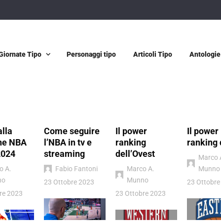
Giornate Tipo
Personaggi tipo
Articoli Tipo
Antologie
alla
Come seguire
Il power
Il power
ne NBA
l’NBA in tv e
ranking
ranking 
2024
streaming
dell’Ovest
Marco 
o A.
Fabio Fantoni
Marco A.
Munno
no
Munno
23 Ottobre 2023
23 Ottobre
re 2023
23 Ottobre 2023