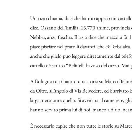
Un tizio chiama, dice che hanno appeso un cartello. 
dice. Ozzano dell’Emilia, 13.770 anime, provincia
Nebbia, anzi, foschia. Il tizio dice che mezzora fa il
piace pisciare nel prato lì davanti, che c’è l’erba alta
anche che glielo può leggere direttamente dal telefon
cartello c’è scritto “Belinelli bavoso del cazzo. Mai 
A Bologna tutti hanno una storia su Marco Belinell
da Oltre, all’angolo di Via Belvedere, ed è arrivato B
larga, nero pure quello. Si avvicina al cameriere, gl
hanno servito prima lui di noi, manco a dirlo, nea
È necessario capire che non tutte le storie su Marc