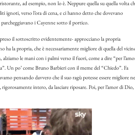
l ristorante, ad esempio, non lo è. Neppure quella su quella volta c
liti ignoti, verso l’ora di cena, e ci hanno detto che dovevano
 parcheggiavano i Cayenne sotto il portico.
mpreso il sottoscritto evidentemente- approcciano la propria
 ha la propria, che è necessariamente migliore di quella del vicin
, alziamo le mani con i palmi verso il fuori, come a dire “per l’amo
 tua”. Un po’ come Bruno Barbieri con il meme del “Chiedo”. Fa
avamo pensando davvero che il suo ragù potesse essere migliore ne
, rigorosamente intero, da lasciare riposare. Poi, per l’amor di Dio,