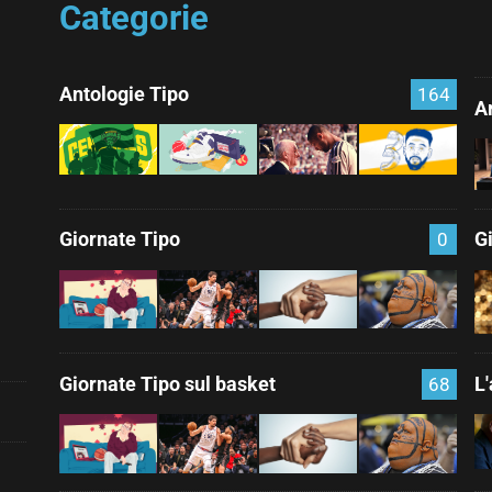
Categorie
Antologie Tipo
164
Ar
Giornate Tipo
G
0
Giornate Tipo sul basket
L
68