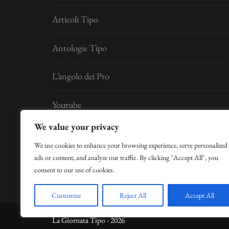
Articoli Tipo
Antologie Tipo
L’angolo dei Pro
Youtube
We value your privacy
Developed by
Digital Idea S.r.l.
We use cookies to enhance your browsing experience, serve personalized
ads or content, and analyze our traffic. By clicking "Accept All", you
per la Gestione Hosting si ringrazia Claudio Cose
consent to our use of cookies.
Customize
Reject All
Accept All
La Giornata Tipo - 2026