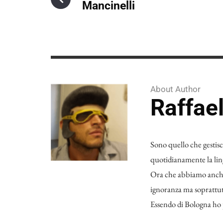
Mancinelli
About Author
Raffae
Sono quello che gestisce
quotidianamente la ling
Ora che abbiamo anche u
ignoranza ma soprattutt
Essendo di Bologna ho p