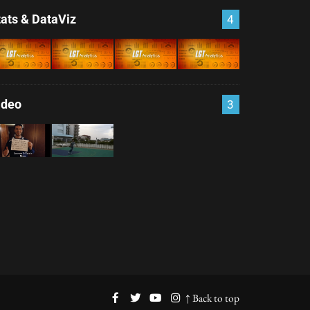
tats & DataViz
4
ideo
3
↑ Back to top