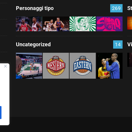
Personaggi tipo
S
269
Uncategorized
V
14
nza