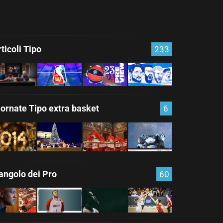
ticoli Tipo
233
iornate Tipo extra basket
6
'angolo dei Pro
60