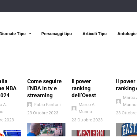
Giornate Tipo
Personaggi tipo
Articoli Tipo
Antologie
alla
Come seguire
Il power
Il power
ne NBA
l’NBA in tv e
ranking
ranking 
2024
streaming
dell’Ovest
Marco 
o A.
Fabio Fantoni
Marco A.
Munno
no
Munno
23 Ottobre 2023
23 Ottobre
re 2023
23 Ottobre 2023