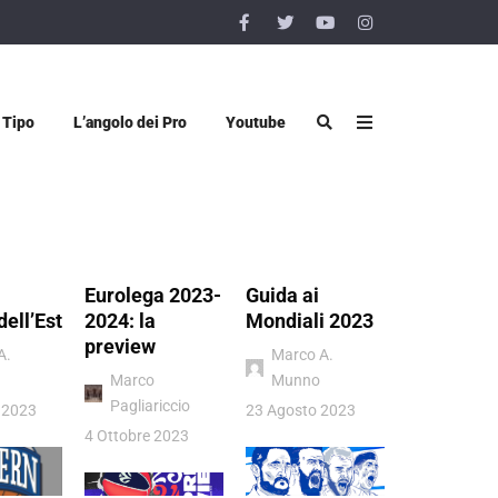
 Tipo
L’angolo dei Pro
Youtube
Eurolega 2023-
Guida ai
Vigevano 
dell’Est
2024: la
Mondiali 2023
Luiss Rom
preview
quel sogn
A.
Marco A.
chiamato
Marco
Munno
Pagliariccio
Donatello
 2023
23 Agosto 2023
Viggiano
4 Ottobre 2023
4 Luglio 202