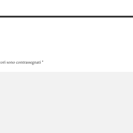
tori sono contrassegnati
*