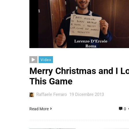
Video
Merry Christmas and I L
This Game
Raffaele Ferraro
19 Dicembre 2013
Read More
0