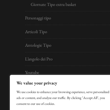
Giornate Tipo extra basket
Personaggi tipo
Articoli Tipo
Antologie Tipo
L’angolo dei Pro
Youtube
We value your privacy
Developed by
Digital Idea S.r.l.
We use cookies to enhance your browsing experience, serve personalized
ads or content, and analyze our traffic. By clicking "Accept All", you
per la Gestione Hosting si ringrazia Claudio Cose
consent to our use of cookies.