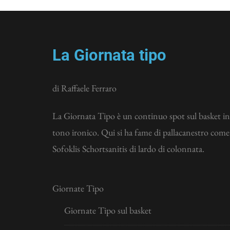
La Giornata tipo
di Raffaele Ferraro
La Giornata Tipo è un continuo spot sul basket in
tono ironico. Qui si ha fame di pallacanestro come
Sofoklis Schortsanitis di lardo di colonnata.
Giornate Tipo
Giornate Tipo sul basket