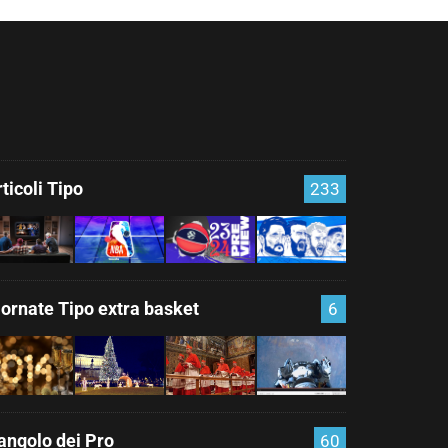
ticoli Tipo
233
iornate Tipo extra basket
6
'angolo dei Pro
60