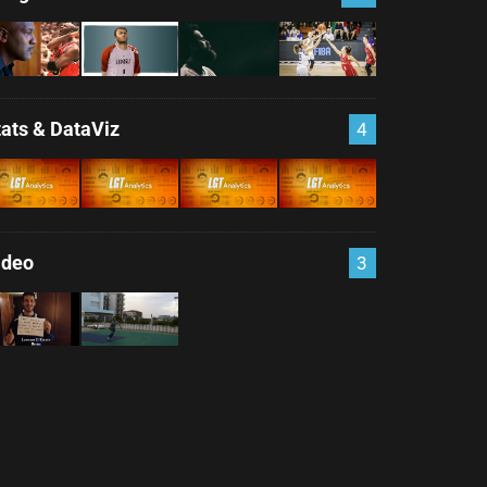
tats & DataViz
4
ideo
3