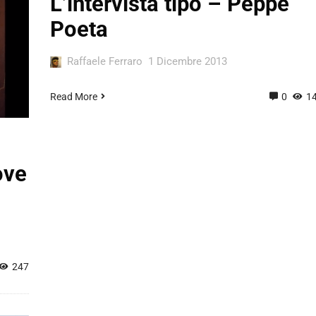
L’intervista tipo – Peppe
Poeta
Raffaele Ferraro
1 Dicembre 2013
Read More
0
1
ove
247