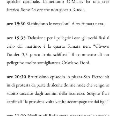
qualche cardinale. L’americano O’Malley ha una crisi
isterica. Sono 24 ore che non gioca a Ruzzle.
ore 19:30
Si chiudono le votazioni. Altra fumata nera.
ore 19:35
Delusione per i pellegrini con gli occhi fissi al
cielo dal mattino, è la quarta fumata nera “C’avevo
l’under 3,5 porca troia schifosa” il commento di un
pellegrino molto somigliante a Cristiano Doni.
ore 20:30
Bruttissimo episodio in piazza San Pietro: sit
in di protesta da parte di alcune donne nude che vengono
subito cacciate dagli uomini della sicurezza. Sdegno fra i
cardinali “la prossima volta venite accompagnate dai figli”
ore 21:30
Negli studi Rai è tutto pronto per lo speciale