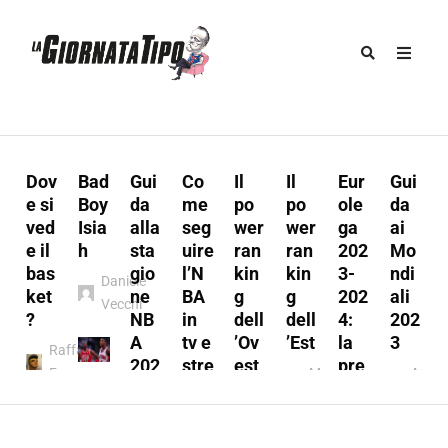
Dov
Bad
Gui
Co
Il
Il
Eur
Gui
u
e si
Boy
da
me
po
po
ole
da
ved
Isia
alla
seg
wer
wer
ga
ai
e il
h
sta
uire
ran
ran
202
Mo
s
bas
gio
l’N
kin
kin
3-
ndi
Daniele
:
ket
ne
BA
g
g
202
ali
Vecchi
t
?
NB
in
dell
dell
4:
202
A
tv e
’Ov
’Est
la
3
Raffaele
202
stre
est
pre
Ferraro
Marco
Marc
3/2
ami
vie
Marco
A.
A.
y
024
ng
w
l
A.
Munno
Mun
Marco
Fabio
Munno
Marco