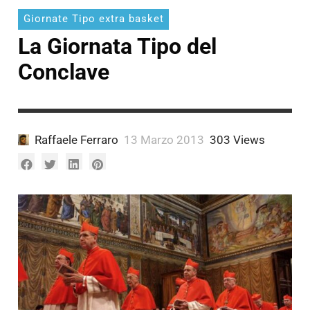
A.
Fantoni
Pagliariccio
Giornate Tipo extra basket
Marco
Munno
La Giornata Tipo del
A.
Munno
Conclave
Raffaele Ferraro
13 Marzo 2013
303 Views