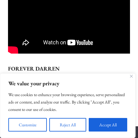
FOREVER DARREN
We value your privacy
Contro Treviso Pesaro si gioca anche lo scudetto, ma la
sfida sulla serie di cinque partite favorisce gli uomini di
We use cookies to enhance your browsing experience, serve personalized
ads or content, and analyze our traffic. By clicking "Accept All", you
Skansi (colui che vinse l’unica coppa internazionale con la
consent to our use of cookies.
Vuelle). La serie è una delle più belle dal punto di vista del
gioco che io ricordi e la potete rivedere tutta su youtube
Customize
Reject All
Accept All
se ne avete voglia. Treviso diventa campione d’Italia per la