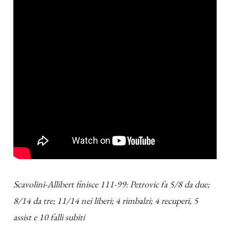
Scavolini-Allibert finisce 111-99: Petrovic fa 5/8 da due;
8/14 da tre; 11/14 nei liberi; 4 rimbalzi; 4 recuperi, 5
assist e 10 falli subiti