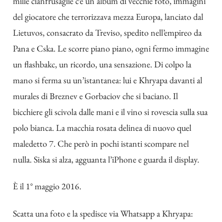
mille cianfrusaglie c’è un album di vecchie foto, immagini
del giocatore che terrorizzava mezza Europa, lanciato dal
Lietuvos, consacrato da Treviso, spedito nell’empireo da
Pana e Cska. Le scorre piano piano, ogni fermo immagine
un flashbakc, un ricordo, una sensazione. Di colpo la
mano si ferma su un’istantanea: lui e Khryapa davanti al
murales di Breznev e Gorbaciov che si baciano. Il
bicchiere gli scivola dalle mani e il vino si rovescia sulla sua
polo bianca. La macchia rosata delinea di nuovo quel
maledetto 7. Che però in pochi istanti scompare nel
nulla. Siska si alza, agguanta l’iPhone e guarda il display.
È il 1° maggio 2016.
Scatta una foto e la spedisce via Whatsapp a Khryapa: