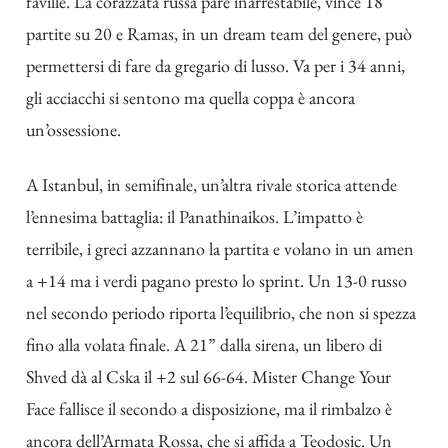
faville. La corazzata russa pare inarrestabile, vince 18
partite su 20 e Ramas, in un dream team del genere, può
permettersi di fare da gregario di lusso. Va per i 34 anni,
gli acciacchi si sentono ma quella coppa è ancora
un’ossessione.
A Istanbul, in semifinale, un’altra rivale storica attende
l’ennesima battaglia: il Panathinaikos. L’impatto è
terribile, i greci azzannano la partita e volano in un amen
a +14 ma i verdi pagano presto lo sprint. Un 13-0 russo
nel secondo periodo riporta l’equilibrio, che non si spezza
fino alla volata finale. A 21” dalla sirena, un libero di
Shved dà al Cska il +2 sul 66-64. Mister Change Your
Face fallisce il secondo a disposizione, ma il rimbalzo è
ancora dell’Armata Rossa, che si affida a Teodosic. Un