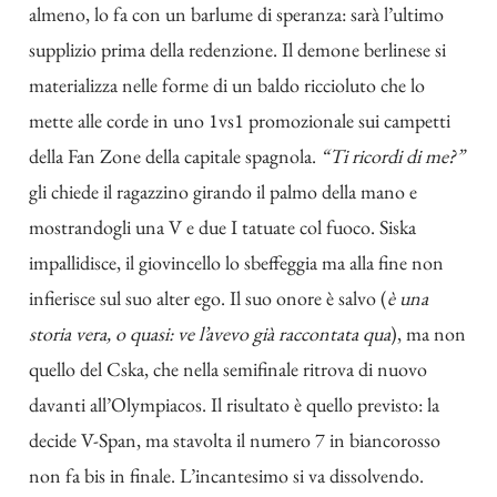
almeno, lo fa con un barlume di speranza: sarà l’ultimo
supplizio prima della redenzione. Il demone berlinese si
materializza nelle forme di un baldo riccioluto che lo
mette alle corde in uno 1vs1 promozionale sui campetti
della Fan Zone della capitale spagnola.
“Ti ricordi di me?”
gli chiede il ragazzino girando il palmo della mano e
mostrandogli una V e due I tatuate col fuoco. Siska
impallidisce, il giovincello lo sbeffeggia ma alla fine non
infierisce sul suo alter ego. Il suo onore è salvo (
è una
storia vera, o quasi: ve l’avevo già raccontata
qua
), ma non
quello del Cska, che nella semifinale ritrova di nuovo
davanti all’Olympiacos. Il risultato è quello previsto: la
decide V-Span, ma stavolta il numero 7 in biancorosso
non fa bis in finale. L’incantesimo si va dissolvendo.