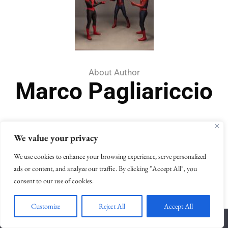
About Author
Marco Pagliariccio
Di Sant'Elpidio a Mare (FM), giornalista col tiro dalla media
We value your privacy
più mortifero del quartiere in cui abita, sogna di chiedere a
We use cookies to enhance your browsing experience, serve personalized
Spanoulis perché, seguendo il suo esempio, non si fa una
ads or content, and analyze our traffic. By clicking "Accept All", you
ragione della sua calvizie.
consent to our use of cookies.
Customize
Reject All
Accept All