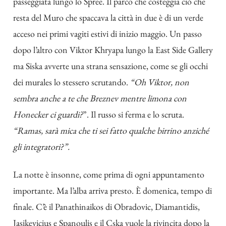
passeggiata lungo lo Spree. Il parco che costeggia ciò che
resta del Muro che spaccava la città in due è di un verde
acceso nei primi vagiti estivi di inizio maggio. Un passo
dopo l’altro con Viktor Khryapa lungo la East Side Gallery
ma Siska avverte una strana sensazione, come se gli occhi
dei murales lo stessero scrutando.
“Oh Viktor, non
sembra anche a te che Breznev mentre limona con
Honecker ci guardi?
”. Il russo si ferma e lo scruta.
“Ramas, sarà mica che ti sei fatto qualche birrino anziché
gli integratori?”.
La notte è insonne, come prima di ogni appuntamento
importante. Ma l’alba arriva presto. È domenica, tempo di
finale. C’è il Panathinaikos di Obradovic, Diamantidis,
Jasikevicius e Spanoulis e il Cska vuole la rivincita dopo la