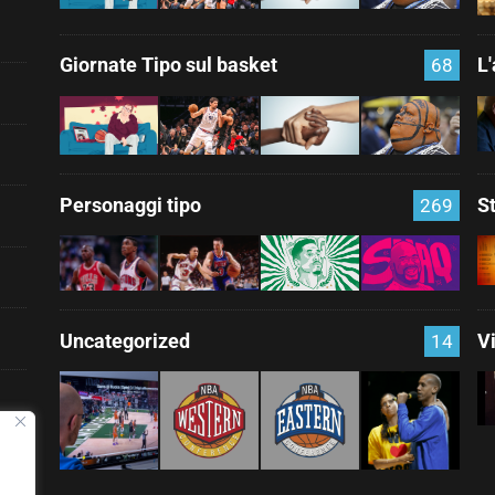
Giornate Tipo sul basket
L
68
Personaggi tipo
S
269
Uncategorized
V
14