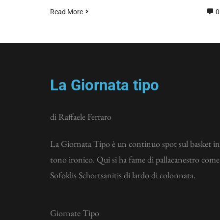
Read More
0
La Giornata tipo
di Raffaele Ferraro
La Giornata Tipo è un continuo spot sul basket in
tono ironico. Qui si ha fame di pallacanestro come
Sofoklis Schortsanitis di lardo di colonnata.
Giornate Tipo