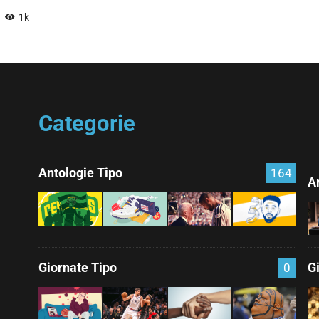
1k
Categorie
Antologie Tipo
164
Ar
Giornate Tipo
G
0