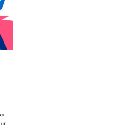
uca
’ un