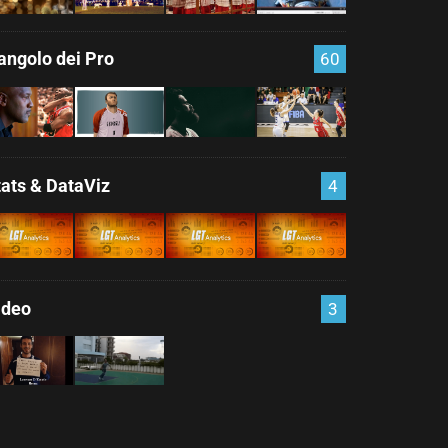
'angolo dei Pro
60
tats & DataViz
4
ideo
3