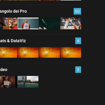
'angolo dei Pro
60
tats & DataViz
4
ideo
3