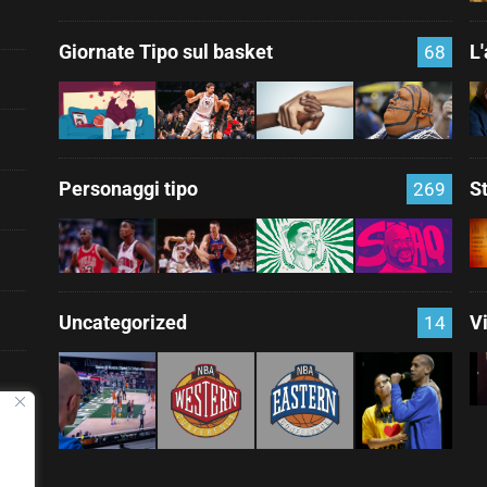
Giornate Tipo sul basket
L
68
Personaggi tipo
S
269
Uncategorized
V
14