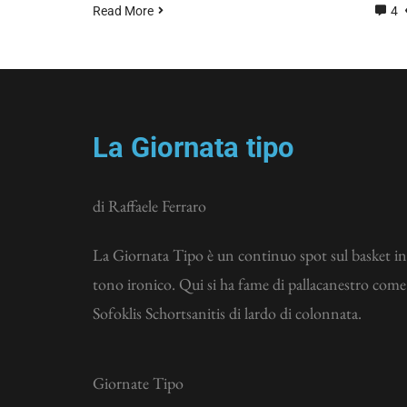
Read More
4
La Giornata tipo
di Raffaele Ferraro
La Giornata Tipo è un continuo spot sul basket in
tono ironico. Qui si ha fame di pallacanestro come
Sofoklis Schortsanitis di lardo di colonnata.
Giornate Tipo