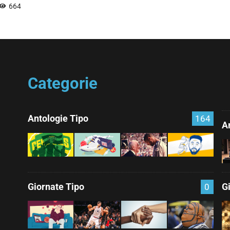
664
Categorie
Antologie Tipo
164
Ar
Giornate Tipo
G
0