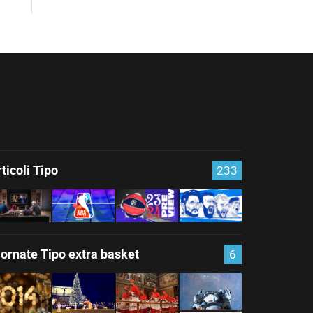
ticoli Tipo
233
iornate Tipo extra basket
6