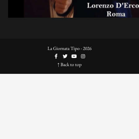
La Giornata Tipo - 2026
↑ Back to top