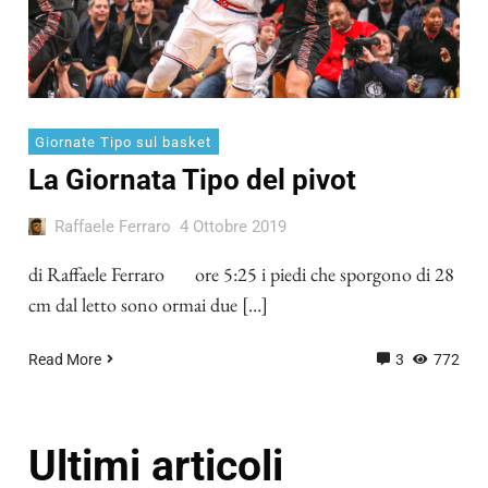
Giornate Tipo sul basket
La Giornata Tipo del pivot
Raffaele Ferraro
4 Ottobre 2019
di Raffaele Ferraro ore 5:25 i piedi che sporgono di 28
cm dal letto sono ormai due […]
Read More
3
772
Ultimi articoli