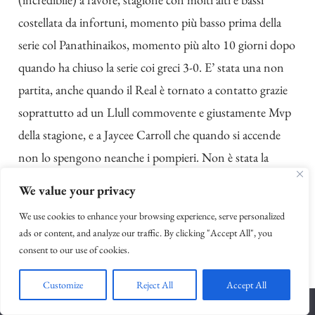
costellata da infortuni, momento più basso prima della
serie col Panathinaikos, momento più alto 10 giorni dopo
quando ha chiuso la serie coi greci 3-0. E’ stata una non
partita, anche quando il Real è tornato a contatto grazie
soprattutto ad un Llull commovente e giustamente Mvp
della stagione, e a Jaycee Carroll che quando si accende
non lo spengono neanche i pompieri. Non è stata la
partita di Doncic che ha chiuso con una virgola che gli
We value your privacy
farà bene e che è assolutamente giustificabile: a 18 anni,
We use cookies to enhance your browsing experience, serve personalized
dopo una stagione semplicemente pazzesca, ci sta “fallire”
ads or content, and analyze our traffic. By clicking "Accept All", you
l’appuntamento più importante. Non è stata la partita di
consent to our use of cookies.
Randolph, di Rudy e di Ayon letteralmente violentato da
Customize
Reject All
Accept All
Udoh. Non è stata la partita del Real. Obradovic ha
semplicemente ucciso il Real con Udoh che ha giocato