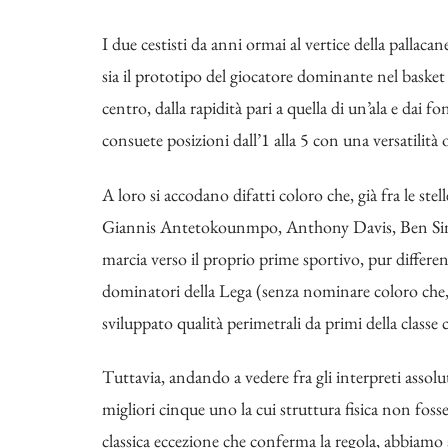
I due cestisti da anni ormai al vertice della pall
sia il prototipo del giocatore dominante nel basket
centro, dalla rapidità pari a quella di un’ala e dai f
consuete posizioni dall’1 alla 5 con una versatilità 
A loro si accodano difatti coloro che, già fra le stel
Giannis Antetokounmpo, Anthony Davis, Ben Simm
marcia verso il proprio prime sportivo, pur differen
dominatori della Lega (senza nominare coloro che, co
sviluppato qualità perimetrali da primi della clas
Tuttavia, andando a vedere fra gli interpreti assol
migliori cinque uno la cui struttura fisica non foss
classica eccezione che conferma la regola, abbiamo 