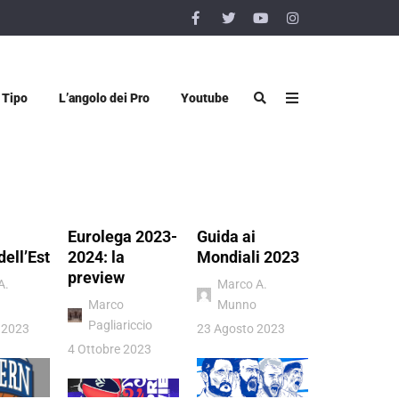
 Tipo
L’angolo dei Pro
Youtube
Eurolega 2023-
Guida ai
Vigevano 
dell’Est
2024: la
Mondiali 2023
Luiss Rom
preview
quel sogn
A.
Marco A.
chiamato
Marco
Munno
Pagliariccio
Donatello
 2023
23 Agosto 2023
Viggiano
4 Ottobre 2023
4 Luglio 202