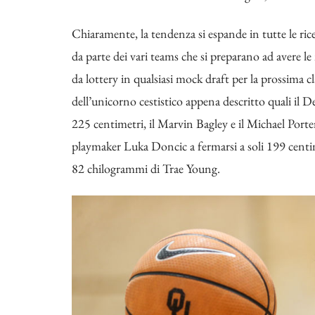
Chiaramente, la tendenza si espande in tutte le rice
da parte dei vari teams che si preparano ad avere le 
da lottery in qualsiasi mock draft per la prossima clas
dell’unicorno cestistico appena descritto quali il
225 centimetri, il Marvin Bagley e il Michael Porter
playmaker Luka Doncic a fermarsi a soli 199 centim
82 chilogrammi di Trae Young.