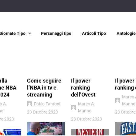
Giornate Tipo
Personaggi tipo
Articoli Tipo
Antologie
alla
Come seguire
Il power
Il power
ne NBA
l’NBA in tv e
ranking
ranking 
2024
streaming
dell’Ovest
Marco 
o A.
Fabio Fantoni
Marco A.
Munno
no
Munno
23 Ottobre 2023
23 Ottobre
re 2023
23 Ottobre 2023