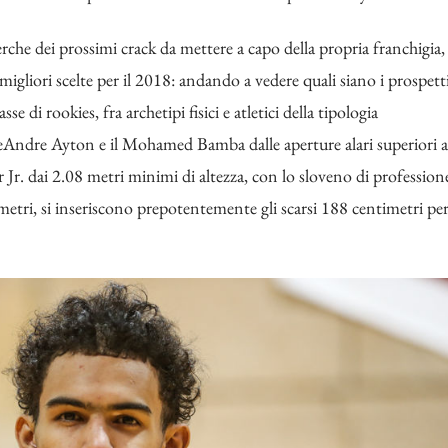
rche dei prossimi crack da mettere a capo della propria franchigia,
migliori scelte per il 2018: andando a vedere quali siano i prospett
se di rookies, fra archetipi fisici e atletici della tipologia
 DeAndre Ayton e il Mohamed Bamba dalle aperture alari superiori a
 Jr. dai 2.08 metri minimi di altezza, con lo sloveno di profession
etri, si inseriscono prepotentemente gli scarsi 188 centimetri pe