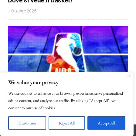
Dove si vede il basket?
1 Ottobre 2025
We value your privacy
We use cookies to enhance your browsing experience, serve personalized
ads or content, and analyze our traffic. By clicking "Accept All", you
Articoli Tipo
consent to our use of cookies.
Guida alla stagione NBA 2023/2024
23 Ottobre 2023
Customize
Reject All
Accept All