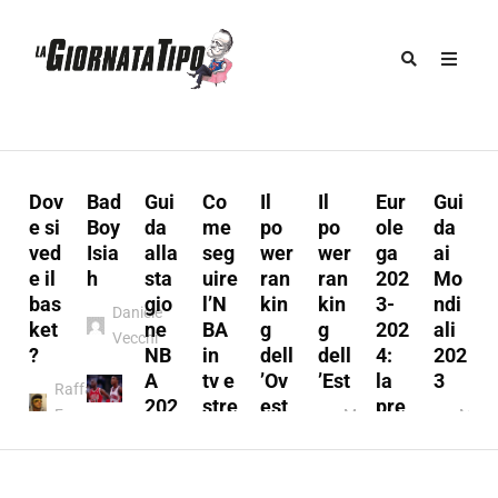
Dov
Bad
Gui
Co
Il
Il
Eur
Gui
u
e si
Boy
da
me
po
po
ole
da
ved
Isia
alla
seg
wer
wer
ga
ai
e il
h
sta
uire
ran
ran
202
Mo
s
bas
gio
l’N
kin
kin
3-
ndi
Daniele
:
ket
ne
BA
g
g
202
ali
Vecchi
t
?
NB
in
dell
dell
4:
202
A
tv e
’Ov
’Est
la
3
Raffaele
202
stre
est
pre
Ferraro
Marco
Marc
3/2
ami
vie
Marco
A.
A.
y
024
ng
w
l
A.
Munno
Mun
Marco
Fabio
Munno
Marco