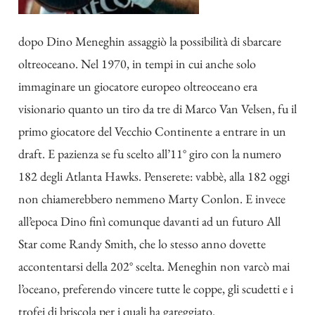
dopo Dino Meneghin assaggiò la possibilità di sbarcare
oltreoceano. Nel 1970, in tempi in cui anche solo
immaginare un giocatore europeo oltreoceano era
visionario quanto un tiro da tre di Marco Van Velsen, fu il
primo giocatore del Vecchio Continente a entrare in un
draft. E pazienza se fu scelto all’11° giro con la numero
182 degli Atlanta Hawks. Penserete: vabbè, alla 182 oggi
non chiamerebbero nemmeno Marty Conlon. E invece
all’epoca Dino finì comunque davanti ad un futuro All
Star come Randy Smith, che lo stesso anno dovette
accontentarsi della 202° scelta. Meneghin non varcò mai
l’oceano, preferendo vincere tutte le coppe, gli scudetti e i
trofei di briscola per i quali ha gareggiato.