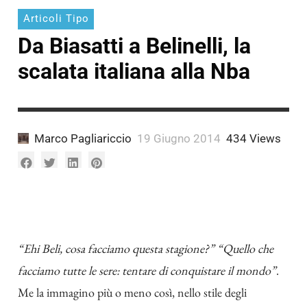
A.
Fantoni
Pagliariccio
Articoli Tipo
Marco
Munno
Da Biasatti a Belinelli, la
A.
Munno
scalata italiana alla Nba
Marco Pagliariccio
19 Giugno 2014
434 Views
“Ehi Beli, cosa facciamo questa stagione?” “Quello che
facciamo tutte le sere: tentare di conquistare il mondo”
.
Me la immagino più o meno così, nello stile degli