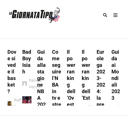
Dov
Bad
Gui
Co
Il
Il
Eur
Gui
u
e si
Boy
da
me
po
po
ole
da
ved
Isia
alla
seg
wer
wer
ga
ai
e il
h
sta
uire
ran
ran
202
Mo
s
bas
gio
l’N
kin
kin
3-
ndi
Daniele
:
ket
ne
BA
g
g
202
ali
Vecchi
t
?
NB
in
dell
dell
4:
202
A
tv e
’Ov
’Est
la
3
Raffaele
202
stre
est
pre
Ferraro
Marco
Marc
3/2
ami
vie
Marco
A.
A.
y
024
ng
w
l
A.
Munno
Mun
Marco
Fabio
Munno
Marco