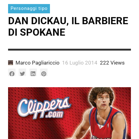
A.
Fantoni
Pagliariccio
Personaggi tipo
Marco
Munno
DAN DICKAU, IL BARBIERE
A.
Munno
DI SPOKANE
Marco Pagliariccio
16 Luglio 2014
222 Views