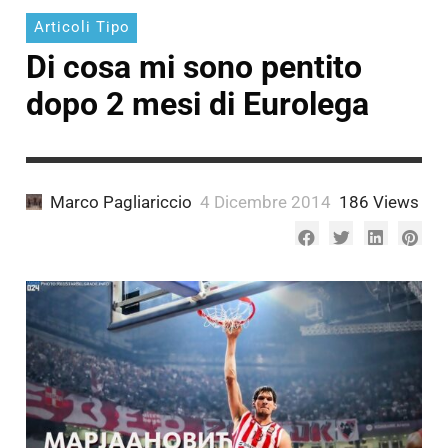
A.
Fantoni
Pagliariccio
Articoli Tipo
Marco
Munno
Di cosa mi sono pentito
A.
Munno
dopo 2 mesi di Eurolega
Marco Pagliariccio
4 Dicembre 2014
186 Views