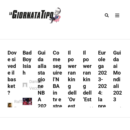
Dov
Bad
Gui
Co
Il
Il
Eur
Gui
u
e si
Boy
da
me
po
po
ole
da
ved
Isia
alla
seg
wer
wer
ga
ai
e il
h
sta
uire
ran
ran
202
Mo
s
bas
gio
l’N
kin
kin
3-
ndi
Daniele
:
ket
ne
BA
g
g
202
ali
Vecchi
t
?
NB
in
dell
dell
4:
202
A
tv e
’Ov
’Est
la
3
Raffaele
202
stre
est
pre
Ferraro
Marco
Marc
3/2
ami
vie
Marco
A.
A.
y
024
ng
w
l
A.
Munno
Mun
Marco
Fabio
Munno
Marco