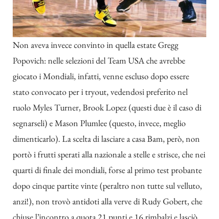
Non aveva invece convinto in quella estate Gregg
Popovich: nelle selezioni del Team USA che avrebbe
giocato i Mondiali, infatti, venne escluso dopo essere
stato convocato per i tryout, vedendosi preferito nel
ruolo Myles Turner, Brook Lopez (questi due è il caso di
segnarseli) e Mason Plumlee (questo, invece, meglio
dimenticarlo). La scelta di lasciare a casa Bam, però, non
portò i frutti sperati alla nazionale a stelle e strisce, che nei
quarti di finale dei mondiali, forse al primo test probante
dopo cinque partite vinte (peraltro non tutte sul velluto,
anzi!), non trovò antidoti alla verve di Rudy Gobert, che
chiuse l’incontro a quota 21 punti e 16 rimbalzi e lasciò