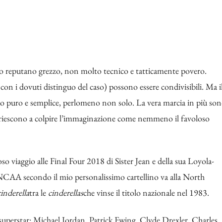
lo reputano grezzo, non molto tecnico e tatticamente povero.
con i dovuti distinguo del caso) possono essere condivisibili. Ma i
o puro e semplice, perlomeno non solo. La vera marcia in più so
 che riescono a colpire l’immaginazione come nemmeno il favoloso
oso viaggio alle Final Four 2018 di Sister Jean e della sua Loyola-
t NCAA secondo il mio personalissimo cartellino va alla North
cinderella
tra le
cinderellas
che vinse il titolo nazionale nel 1983.
e superstar: Michael Jordan, Patrick Ewing, Clyde Drexler, Charles