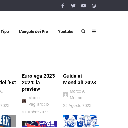
 Tipo
L’angolo dei Pro
Youtube
Eurolega 2023-
Guida ai
Vigevano 
dell’Est
2024: la
Mondiali 2023
Luiss Rom
preview
quel sogn
A.
Marco A.
chiamato
Marco
Munno
Pagliariccio
Donatello
 2023
23 Agosto 2023
Viggiano
4 Ottobre 2023
4 Luglio 202