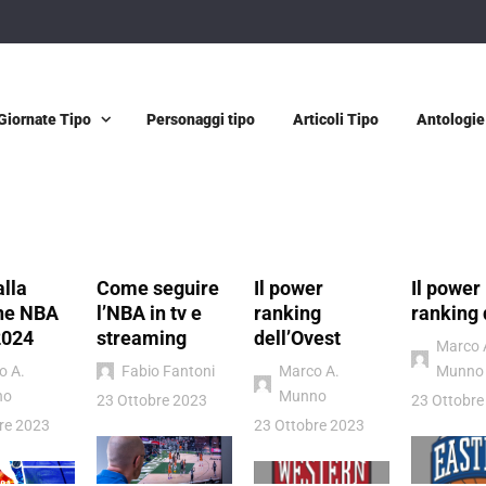
Giornate Tipo
Personaggi tipo
Articoli Tipo
Antologie
alla
Come seguire
Il power
Il power
ne NBA
l’NBA in tv e
ranking
ranking 
2024
streaming
dell’Ovest
Marco 
o A.
Fabio Fantoni
Marco A.
Munno
no
Munno
23 Ottobre 2023
23 Ottobre
re 2023
23 Ottobre 2023