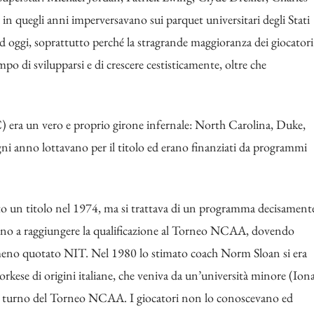
 in quegli anni imperversavano sui parquet universitari degli Stati
 ad oggi, soprattutto perché la stragrande maggioranza dei giocatori
empo di svilupparsi e di crescere cestisticamente, oltre che
) era un vero e proprio girone infernale: North Carolina, Duke,
gni anno lottavano per il titolo ed erano finanziati da programmi
to un titolo nel 1974, ma si trattava di un programma decisament
ersino a raggiungere la qualificazione al Torneo NCAA, dovendo
al meno quotato NIT. Nel 1980 lo stimato coach Norm Sloan si era
rkese di origini italiane, che veniva da un’università minore (Ion
ndo turno del Torneo NCAA. I giocatori non lo conoscevano ed