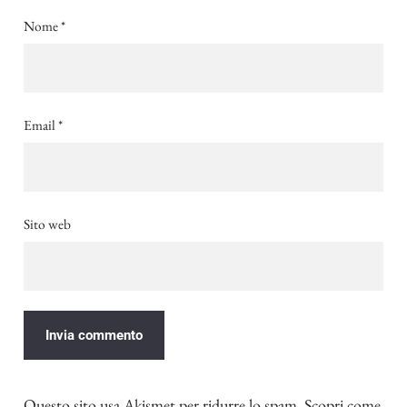
Nome
*
Email
*
Sito web
Questo sito usa Akismet per ridurre lo spam.
Scopri come