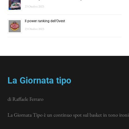
23 Ottobre 2023
Il power ranking dell’Ovest
23 Ottobre 2023
La Giornata tipo
di Raffaele Ferraro
La Giornata Tipo è un continuo spot sul basket in tono ironic