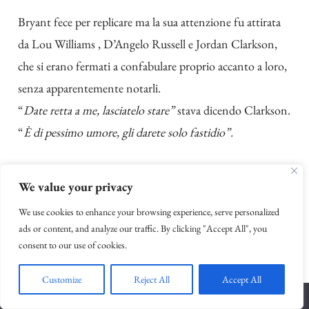
Bryant fece per replicare ma la sua attenzione fu attirata
da Lou Williams , D’Angelo Russell e Jordan Clarkson,
che si erano fermati a confabulare proprio accanto a loro,
senza apparentemente notarli.
“
Date retta a me, lasciatelo stare”
stava dicendo Clarkson.
“
È di pessimo umore, gli darete solo fastidio”.
“
Ma dobbiamo dimostrargli che ci teniamo a lui! È la sua
We value your privacy
ultima stagione, dopotutto. Visto che di vincere non se
We use cookies to enhance your browsing experience, serve personalized
ne parla, almeno cerchiamo di fargli compagnia”
rispose
ads or content, and analyze our traffic. By clicking "Accept All", you
Lou Williams, accorato.
consent to our use of cookies.
“Per me sarebbe meglio lasciarlo sulle sue, ma fate come
Customize
Reject All
Accept All
credete”
Clarkson scosse le spalle e si allontanò.