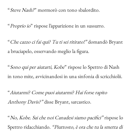
“
Steve Nash?
” mormorò con tono sbalordito.
“
Proprio io
” rispose l’apparizione in un sussurro.
“
Che cazzo ci fai qui? Tu ti sei ritirato!”
domandò Bryant
a bruciapelo, osservando meglio la figura.
“
Sono qui per aiutarti, Kobe
” rispose lo Spettro di Nash
in tono mite, avvicinandosi in una sinfonia di scricchiolii.
“
Aiutarmi? Come puoi aiutarmi? Hai forse rapito
Anthony Davis?”
disse Bryant, sarcastico.
“
No, Kobe. Sai che noi Canadesi siamo pacifici”
rispose lo
Spettro ridacchiando.
“Piuttosto, è ora che tu la smetta di