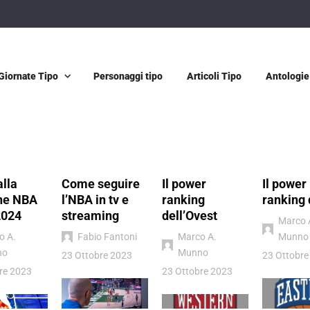
Giornate Tipo
Personaggi tipo
Articoli Tipo
Antologie
alla
Come seguire
Il power
Il power
ne NBA
l’NBA in tv e
ranking
ranking 
2024
streaming
dell’Ovest
Marco 
o A.
Fabio Fantoni
Marco A.
Munno
no
Munno
23 Ottobre 2023
23 Ottobre
re 2023
23 Ottobre 2023