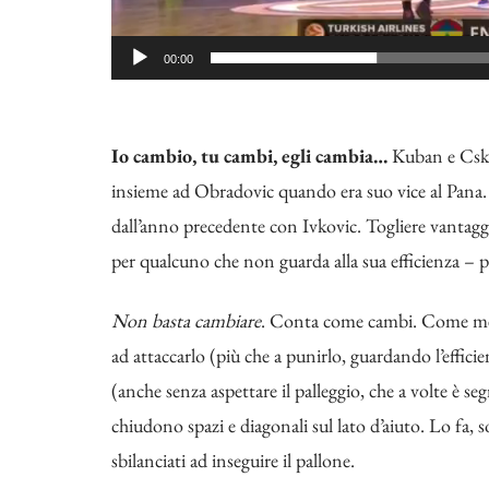
00:00
Io cambio, tu cambi, egli cambia…
Kuban e Cska
insieme ad Obradovic quando era suo vice al Pana.
dall’anno precedente con Ivkovic. Togliere vantaggi 
per qualcuno che non guarda alla sua efficienza – p
Non basta cambiare
. Conta come cambi. Come mett
ad attaccarlo (più che a punirlo, guardando l’effici
(anche senza aspettare il palleggio, che a volte è se
chiudono spazi e diagonali sul lato d’aiuto. Lo fa,
sbilanciati ad inseguire il pallone.