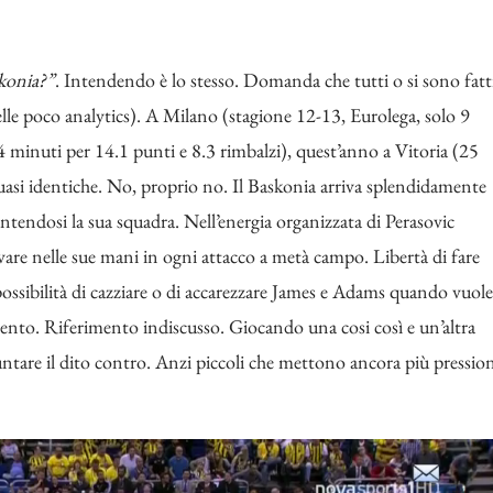
konia?”
. Intendendo è lo stesso. Domanda che tutti o si sono fatt
lle poco analytics). A Milano (stagione 12-13, Eurolega, solo 9
4 minuti per 14.1 punti e 8.3 rimbalzi), quest’anno a Vitoria (25
quasi identiche. No, proprio no. Il Baskonia arriva splendidamente
sentendosi la sua squadra. Nell’energia organizzata di Perasovic
ivare nelle sue mani in ogni attacco a metà campo. Libertà di fare
ssibilità di cazziare o di accarezzare James e Adams quando vuole
nto. Riferimento indiscusso. Giocando una cosi così e un’altra
untare il dito contro. Anzi piccoli che mettono ancora più pressio