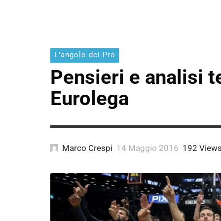
L'angolo dei Pro
Pensieri e analisi t
Eurolega
Marco Crespi
14 Maggio 2016
192 View