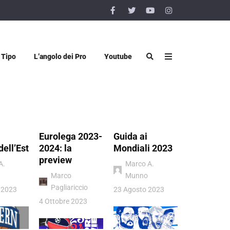
 Tipo
L’angolo dei Pro
Youtube
Eurolega 2023-
Guida ai
Vigevano 
dell’Est
2024: la
Mondiali 2023
Luiss Rom
preview
quel sogn
A.
Marco A.
chiamato
Marco
Munno
Pagliariccio
Donatello
 2023
23 Agosto 2023
Viggiano
4 Ottobre 2023
4 Luglio 202