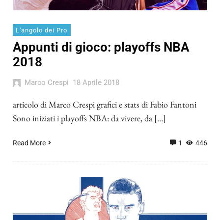
L'angolo dei Pro
Appunti di gioco: playoffs NBA
2018
Marco Crespi
18 Aprile 2018
articolo di Marco Crespi grafici e stats di Fabio Fantoni
Sono iniziati i playoffs NBA: da vivere, da […]
Read More
1
446