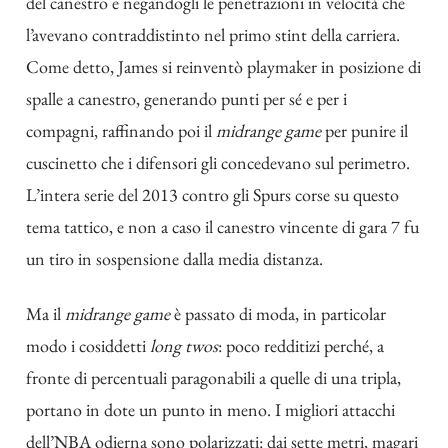
del canestro e negandogli le penetrazioni in velocità che
l’avevano contraddistinto nel primo stint della carriera.
Come detto, James si reinventò playmaker in posizione di
spalle a canestro, generando punti per sé e per i
compagni, raffinando poi il
midrange game
per punire il
cuscinetto che i difensori gli concedevano sul perimetro.
L’intera serie del 2013 contro gli Spurs corse su questo
tema tattico, e non a caso il canestro vincente di gara 7 fu
un tiro in sospensione dalla media distanza.
Ma il
midrange game
è passato di moda, in particolar
modo i cosiddetti
long twos
: poco redditizi perché, a
fronte di percentuali paragonabili a quelle di una tripla,
portano in dote un punto in meno. I migliori attacchi
dell’NBA odierna sono polarizzati: dai sette metri, magari