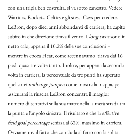
con una tripla ben costruita, si va sotto canestro. Vedere
Warriors, Rockets, Celtics e gli stessi Cavs per credere.
LeBron, dopo dieci anni abbondanti di carriera, ha capito
subito in che direzione tirava il vento. I
long twos
sono in
netto calo, appena il 10.2% delle sue conclusioni –
mentre in epoca Heat, come accennavamo, tirava dai 16
piedi quasi tre volte tanto. Inoltre, per appena la seconda
volta in carriera, la percentuale da tre punti ha superato
quella nei
midrange jumper:
come mostra la mappa, per
assicurarsi la riuscita LeBron concentra il maggior
numero di tentativi sulla sua mattonella, a metà strada
tra
la punta e l’angolo sinistro
. Il risultato è che la
effective
field goal percentage
schizza al 62%, massimo in carriera.
Ovviamente, il fatto che concluda al ferro con la solita,