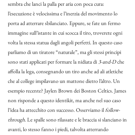
sembra che lanci la palla per aria con poca cura:
l’esecuzione è velocissima e l’inerzia del movimento lo
porta ad atterrare sbilanciato. Eppure, se fate un fermo
immagine sull’istante in cui scocca il tiro, troverete ogni
volta la stessa statua dagli angoli perfetti. In questo caso
parliamo di un tiratore “naturale”, ma gli stessi principi
sono stati applicati per formare la nidiata di
3-and-D
che
affolla la lega, consegnando un tiro anche ad ali atletiche
che al college impilavano un mattone dietro l’altro. Un
esempio recente? Jaylen Brown dei Boston Celtics. James
non risponde a questo identikit, ma anche nel suo caso
l’idea ha attecchito con successo. Osserviamo il
follow-
through
. Le spalle sono rilassate e le braccia si slanciano in
avanti, lo stesso fanno i piedi, talvolta atterrando