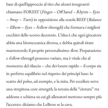
base di quell’approccio al tiro che alcuni insegnanti
chiamano FOREST (
Finger – Off hand – Rhytm – Eyes
– Sway – Turn
) in opposizione alla scuola BEEF (
Balance
– Elbow – Eyes – Follow through
) che formava i migliori
cecchini dello scorso decennio. L’idea è che ogni giocatore
abbia una biomeccanica diversa, e debba quindi tirare
mantenendo il proprio personalissimo
flow
. Preparazione
e
follow-through
possono variare, ma è vitale che al
momento del rilascio – che dev’essere rapido – il corpo sia
in perfetto equilibrio nel rispetto dei principi base: lo
scatto del polso, ad esempio, e la mira. Per eccellere serve
una strepitosa
core strength
, la tenuta della “cintura” tra
addome e schiena su cui gli allenatori mettono sempre più
l’accento: diciamo che LeBron se la cava.