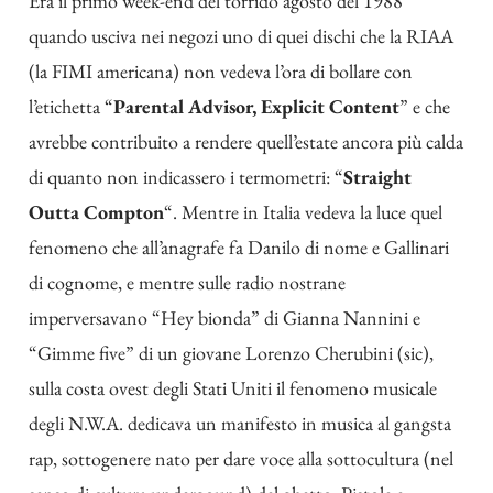
Era il primo week-end del torrido agosto del 1988
quando usciva nei negozi uno di quei dischi che la RIAA
(la FIMI americana) non vedeva l’ora di bollare con
l’etichetta “
Parental Advisor, Explicit Content
” e che
avrebbe contribuito a rendere quell’estate ancora più calda
di quanto non indicassero i termometri: “
Straight
Outta Compton
“. Mentre in Italia vedeva la luce quel
fenomeno che all’anagrafe fa Danilo di nome e Gallinari
di cognome, e mentre sulle radio nostrane
imperversavano “Hey bionda” di Gianna Nannini e
“Gimme five” di un giovane Lorenzo Cherubini (sic),
sulla costa ovest degli Stati Uniti il fenomeno musicale
degli N.W.A. dedicava un manifesto in musica al gangsta
rap, sottogenere nato per dare voce alla sottocultura (nel