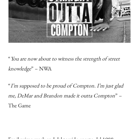
“
You are now about to witness the strength of street
knowledge
” – NWA
“
I’m supposed to be proud of Compton. I’m just glad
me, DeMar and Brandon made it outta Compton
” –
The Game