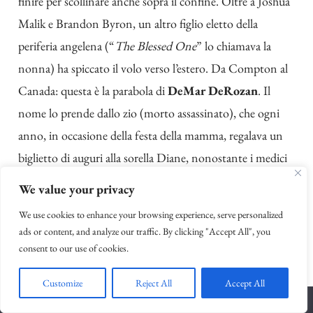
finire per scollinare anche sopra il confine. Oltre a Joshua
Malik e Brandon Byron, un altro figlio eletto della
periferia angelena (“
The Blessed One
” lo chiamava la
nonna) ha spiccato il volo verso l’estero. Da Compton al
Canada: questa è la parabola di
DeMar DeRozan
. Il
nome lo prende dallo zio (morto assassinato), che ogni
anno, in occasione della festa della mamma, regalava un
biglietto di auguri alla sorella Diane, nonostante i medici
le avessero detto che non poteva avere figli. Finché non è
We value your privacy
nato DeMar. Il ragazzo cresce in fretta, tra l’amore di una
We use cookies to enhance your browsing experience, serve personalized
nonna, Barbara, fan sfegatata di Allen Iverson e la prima
ads or content, and analyze our traffic. By clicking "Accept All", you
schiacciata, incredulo, a soli 12 anni, in testa a un papà,
consent to our use of cookies.
Frank, che lo tiene lontano dalle cattive compagnie. Con
Customize
Reject All
Accept All
lo sviluppo crescono anche le aspettative ma insieme alle