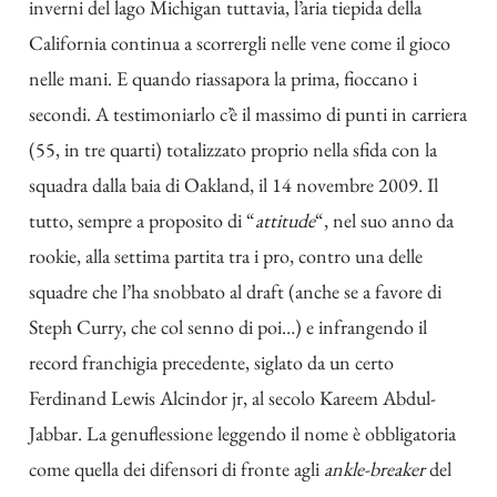
inverni del lago Michigan tuttavia, l’aria tiepida della
California continua a scorrergli nelle vene come il gioco
nelle mani. E quando riassapora la prima, fioccano i
secondi. A testimoniarlo c’è il massimo di punti in carriera
(
55, in tre quarti
) totalizzato proprio nella sfida con la
squadra dalla baia di Oakland, il 14 novembre 2009. Il
tutto, sempre a proposito di “
attitude
“, nel suo anno da
rookie, alla settima partita tra i pro, contro una delle
squadre che l’ha snobbato al draft (anche se a favore di
Steph Curry, che col senno di poi…) e infrangendo il
record franchigia precedente, siglato da un certo
Ferdinand Lewis Alcindor jr, al secolo Kareem Abdul-
Jabbar. La genuflessione leggendo il nome è obbligatoria
come quella dei difensori di fronte agli
ankle-breaker
del