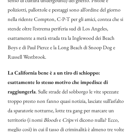
senso di cultura undergound) del ghetto. Pistole e
poliziotti, pallottole e pestaggi sono all’ordine del giorno
nella ridente Compton, C-P-T per gli amici, contea che si
stende oltre l’estrema periferia sud di Los Angeles,
esattamente a metà strada tra la Inglewood dei Beach
Boys e di Paul Pierce e la Long Beach di Snoop Dog e
Russell Westbrook.
La California bene è a un tiro di schioppo:
esattamente lo stesso motivo che impedisce di
raggiungerla
. Sulle strade del sobborgo le vite spezzate
troppo presto non fanno quasi notizia, lasciate sull’asfalto
da sparatorie notturne, lotte tra gang per marcare un
territorio (i nomi
Bloods
e
Crips
vi dicono nulla? Ecco,
meglio così) in cui il tasso di criminalità è almeno tre volte