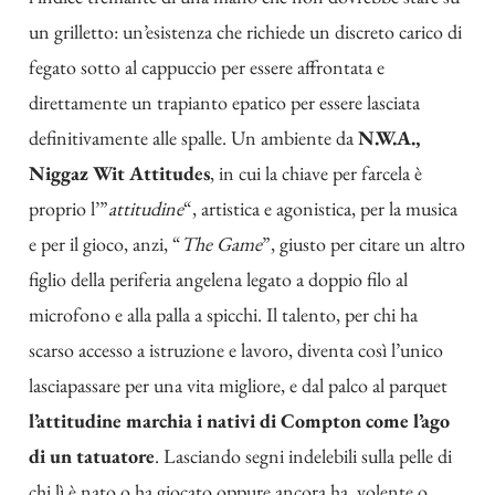
un grilletto: un’esistenza che richiede un discreto carico di
fegato sotto al cappuccio per essere affrontata e
direttamente un trapianto epatico per essere lasciata
definitivamente alle spalle. Un ambiente da
N.W.A.,
Niggaz Wit Attitudes
, in cui la chiave per farcela è
proprio l’”
attitudine
“, artistica e agonistica, per la musica
e per il gioco, anzi, “
The Game
”, giusto per citare un altro
figlio della periferia angelena legato a doppio filo al
microfono e alla palla a spicchi. Il talento, per chi ha
scarso accesso a istruzione e lavoro, diventa così l’unico
lasciapassare per una vita migliore, e dal palco al parquet
l’attitudine marchia i nativi di Compton come l’ago
di un tatuatore
. Lasciando segni indelebili sulla pelle di
chi lì è nato o ha giocato oppure ancora ha, volente o