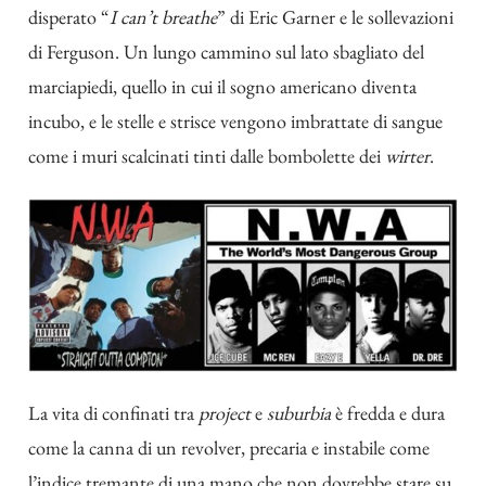
disperato “
I can’t breathe
” di Eric Garner e le sollevazioni
di Ferguson. Un lungo cammino sul lato sbagliato del
marciapiedi, quello in cui il sogno americano diventa
incubo, e le stelle e strisce vengono imbrattate di sangue
come i muri scalcinati tinti dalle bombolette dei
wirter
.
La vita di confinati tra
project
e
suburbia
è fredda e dura
come la canna di un revolver, precaria e instabile come
l’indice tremante di una mano che non dovrebbe stare su