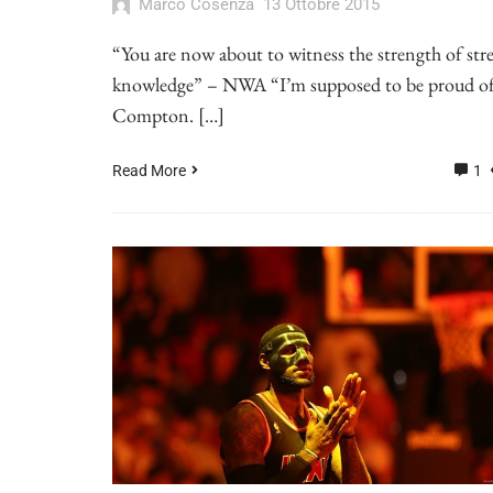
Marco Cosenza
13 Ottobre 2015
“You are now about to witness the strength of str
knowledge” – NWA “I’m supposed to be proud o
Compton. […]
Read More
1