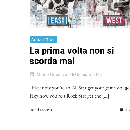
Articoli Tipo
La prima volta non si
scorda mai
Marco Cosenza
26 Gennaio 2015
“Hey now you’re an All Star get your game on, go
Hey now you’re a Rock Star get the […]
Read More
0