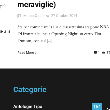
meraviglie)
 più
Marco Cosenza
27 Ottobre 2014
Sta per cominciare la sua diciassettesima stagione NBA.
314
Di fronte a lui nella Opening Night un certo Tim
Duncan, con cui […]
Read More
1
3
Categorie
Antologie Tipo
164
Ar