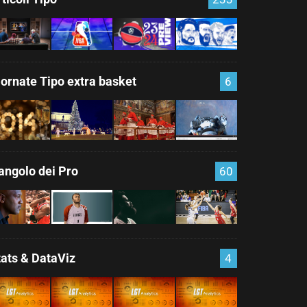
iornate Tipo extra basket
6
'angolo dei Pro
60
tats & DataViz
4