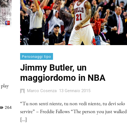
Personaggi tipo
Jimmy Butler, un
maggiordomo in NBA
 play
Marco Cosenza
13 Gennaio 2015
“Tu non senti niente, tu non vedi niente, tu devi solo
264
servire” – Freddie Fallows “The person you just walked
[…]