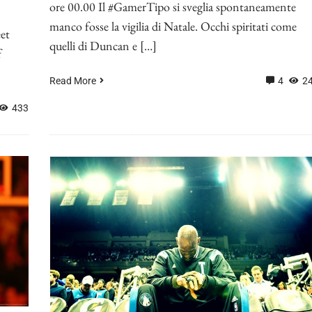
ore 00.00 Il #GamerTipo si sveglia spontaneamente
manco fosse la vigilia di Natale. Occhi spiritati come
eet
quelli di Duncan e […]
f
Read More
4
2
433