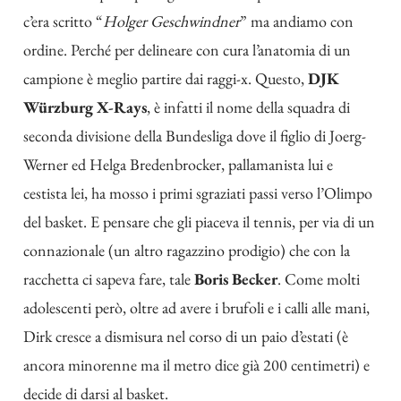
c’era scritto “
Holger Geschwindner
” ma andiamo con
ordine. Perché per delineare con cura l’anatomia di un
campione è meglio partire dai raggi-x. Questo,
DJK
Würzburg X-Rays
, è infatti il nome della squadra di
seconda divisione della Bundesliga dove il figlio di Joerg-
Werner ed Helga Bredenbrocker, pallamanista lui e
cestista lei, ha mosso i primi sgraziati passi verso l’Olimpo
del basket. E pensare che gli piaceva il tennis, per via di un
connazionale (un altro ragazzino prodigio) che con la
racchetta ci sapeva fare, tale
Boris Becker
. Come molti
adolescenti però, oltre ad avere i brufoli e i calli alle mani,
Dirk cresce a dismisura nel corso di un paio d’estati (è
ancora minorenne ma il metro dice già 200 centimetri) e
decide di darsi al basket.