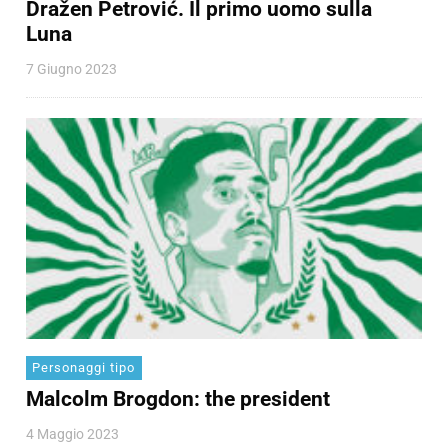
Dražen Petrović. Il primo uomo sulla
Luna
7 Giugno 2023
Personaggi tipo
Malcolm Brogdon: the president
4 Maggio 2023