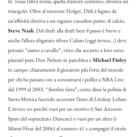
In Texas l’altra storia, quella d’amore cestistico, diventa un
triangolo. Oltre al mentore Holger, Dirk è legato da
un’affinità elettiva a un ragazzo canadese patito di calcio,
Steve Nash
.
Dal draft alla draft beer il passo è breve
e
anche l’allora sfegatato tifoso Cuban (oggi invece…) deve
pensare “
siamo a cavallo
”, visto che accanto a loro sono
piazzati pure Don Nelson in panchina e
Michael Finley
in campo: chiaramente il giocatore più forte del mondo
per chi ha passato ore a consumarsi i pollici a NBA Live
dal 1999 al 2003. “
Sembra fatta
”, come disse la polizia di
Santa Monica facendo accostare l’auto di Lindsay Lohan.
E invece no perché vuoi per un motivo (i San Antonio
Spurs del sopracitato Duncan) o vuoi per un altro (i
Miami Heat del 2006) al numero 41 e compagni il titolo