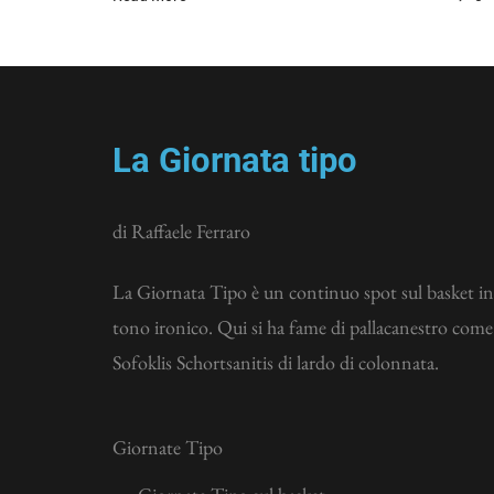
La Giornata tipo
di Raffaele Ferraro
La Giornata Tipo è un continuo spot sul basket in
tono ironico. Qui si ha fame di pallacanestro come
Sofoklis Schortsanitis di lardo di colonnata.
Giornate Tipo