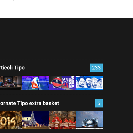
ticoli Tipo
233
iornate Tipo extra basket
6