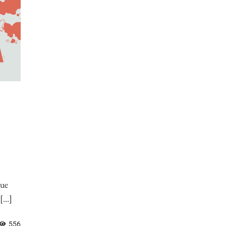
due
 […]
556