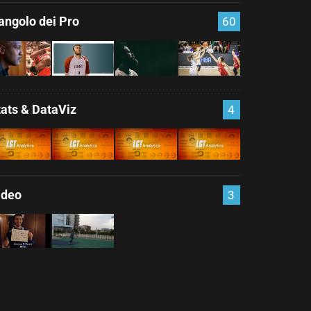
'angolo dei Pro
60
tats & DataViz
4
ideo
3