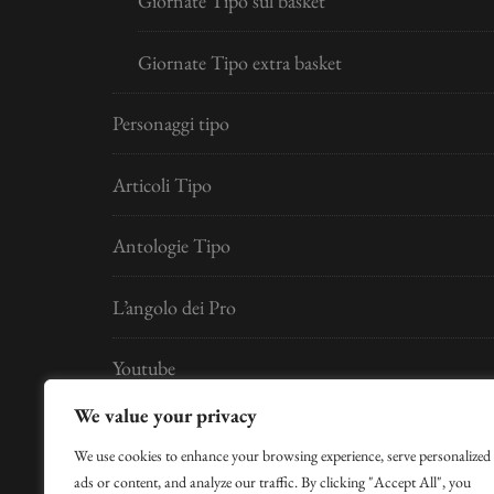
Giornate Tipo sul basket
Giornate Tipo extra basket
Personaggi tipo
Articoli Tipo
Antologie Tipo
L’angolo dei Pro
Youtube
We value your privacy
Developed by
Digital Idea S.r.l.
We use cookies to enhance your browsing experience, serve personalized
ads or content, and analyze our traffic. By clicking "Accept All", you
per la Gestione Hosting si ringrazia Claudio Cose