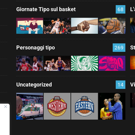
Giornate Tipo sul basket
L
68
Personaggi tipo
S
269
Uncategorized
V
14
nza