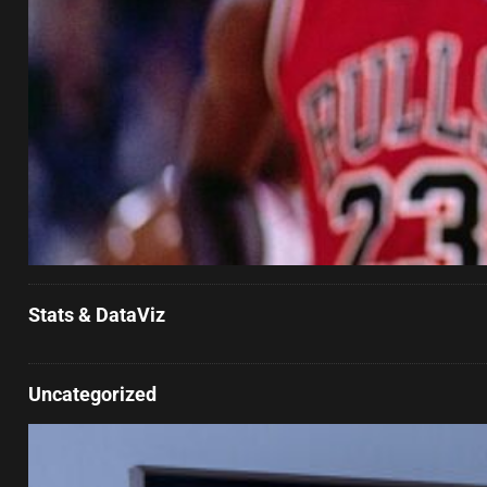
Stats & DataViz
Uncategorized