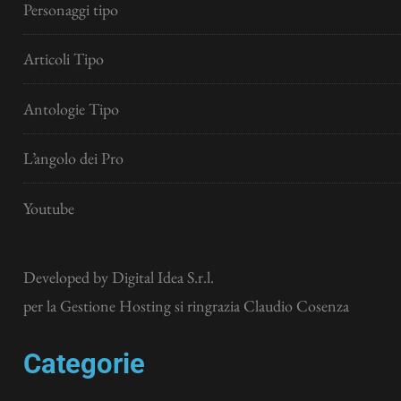
Personaggi tipo
Articoli Tipo
Antologie Tipo
L’angolo dei Pro
Youtube
Developed by
Digital Idea S.r.l.
per la Gestione Hosting si ringrazia Claudio Cosenza
Categorie