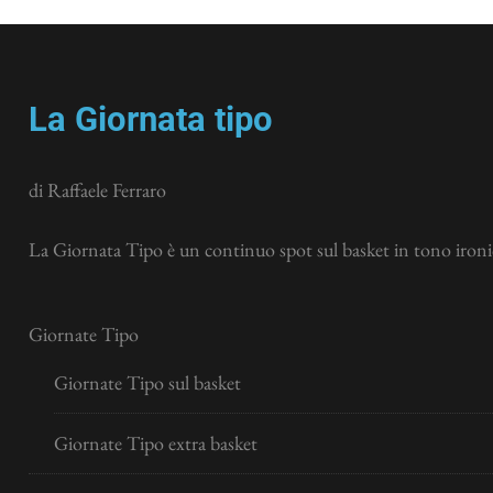
La Giornata tipo
di Raffaele Ferraro
La Giornata Tipo è un continuo spot sul basket in tono ironic
Giornate Tipo
Giornate Tipo sul basket
Giornate Tipo extra basket