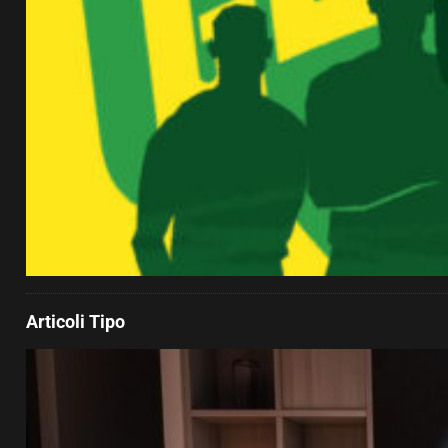
Articoli Tipo