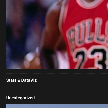
Stats & DataViz
Uncategorized