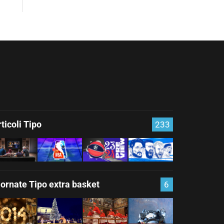
ticoli Tipo
233
iornate Tipo extra basket
6