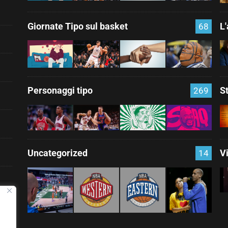
Giornate Tipo sul basket
L
68
Personaggi tipo
S
269
Uncategorized
V
14