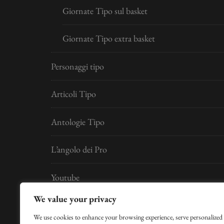
Giornate Tipo sul basket
Giornate Tipo extra basket
Personaggi tipo
Articoli Tipo
Antologie Tipo
L’angolo dei Pro
Youtube
We value your privacy
Developed by
Digital Idea S.r.l.
We use cookies to enhance your browsing experience, serve personalized