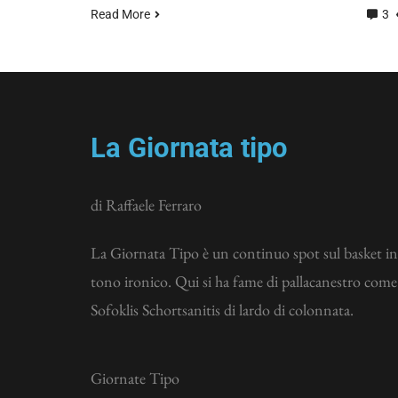
Read More
3
La Giornata tipo
di Raffaele Ferraro
La Giornata Tipo è un continuo spot sul basket in
tono ironico. Qui si ha fame di pallacanestro come
Sofoklis Schortsanitis di lardo di colonnata.
Giornate Tipo