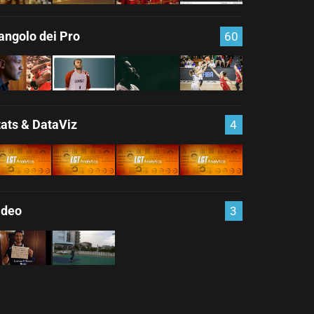
'angolo dei Pro
60
tats & DataViz
4
ideo
3