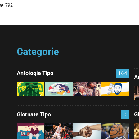
792
Categorie
Antologie Tipo
164
Ar
Giornate Tipo
G
0