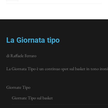
La Giornata tipo
di Raffaele Ferraro
La Giornata Tipo è un continuo spot sul basket in tono ironic
Giornate Tipo
Giornate Tipo sul basket