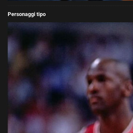
Personaggi tipo