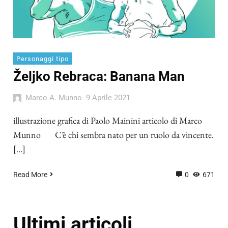
Personaggi tipo
Željko Rebraca: Banana Man
Marco A. Munno
9 Aprile 2021
illustrazione grafica di Paolo Mainini articolo di Marco
Munno C’è chi sembra nato per un ruolo da vincente.
[…]
Read More
0
671
Ultimi articoli