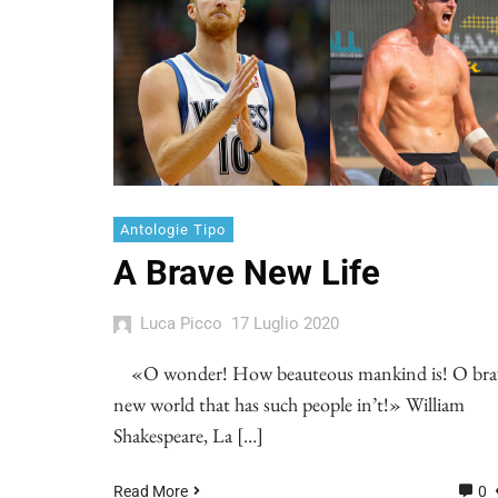
Antologie Tipo
A Brave New Life
Luca Picco
17 Luglio 2020
«O wonder! How beauteous mankind is! O bra
new world that has such people in’t!» William
Shakespeare, La […]
Read More
0