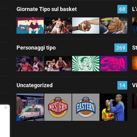
Giornate Tipo sul basket
L
68
Personaggi tipo
S
269
Uncategorized
V
14
nza