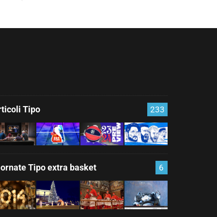
ticoli Tipo
233
iornate Tipo extra basket
6