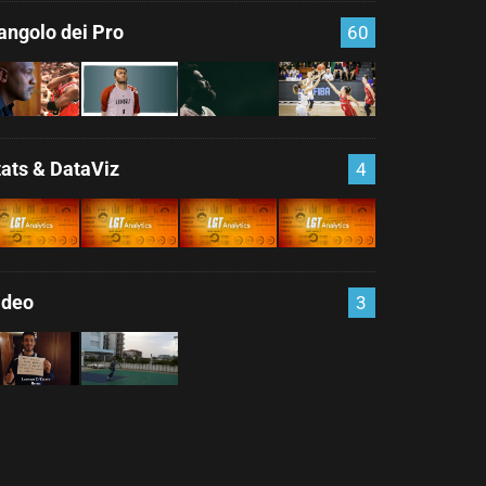
'angolo dei Pro
60
tats & DataViz
4
ideo
3