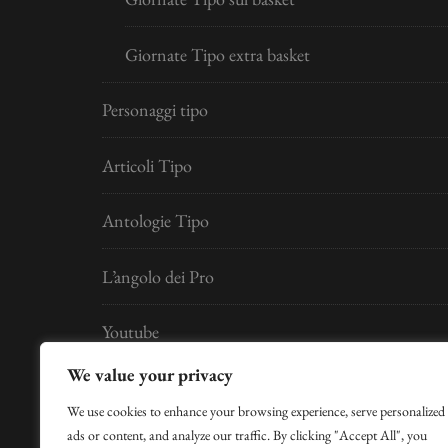
Giornate Tipo extra basket
Personaggi tipo
Articoli Tipo
Antologie Tipo
L’angolo dei Pro
Youtube
We value your privacy
Developed by
Digital Idea S.r.l.
We use cookies to enhance your browsing experience, serve personalized
ads or content, and analyze our traffic. By clicking "Accept All", you
per la Gestione Hosting si ringrazia Claudio Cose