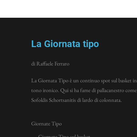
La Giornata tipo
di Raffaele Ferraro
La Giornata Tipo è un continuo spot sul basket in
tono ironico. Qui si ha fame di pallacanestro come
Sofoklis Schortsanitis di lardo di colonnata.
Giornate Tipo
Giornate Tipo sul basket