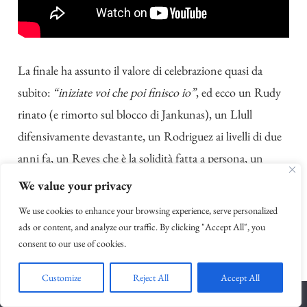
La finale ha assunto il valore di celebrazione quasi da
subito:
“iniziate voi che poi finisco io”
, ed ecco un Rudy
rinato (e rimorto sul blocco di Jankunas), un Llull
difensivamente devastante, un Rodriguez ai livelli di due
anni fa, un Reyes che è la solidità fatta a persona, un
Mirotic finalmente vivo e un Claver che è stata la sorpresa
We value your privacy
dei playoff.
We use cookies to enhance your browsing experience, serve personalized
ads or content, and analyze our traffic. By clicking "Accept All", you
Eccezionale Gasol, meravigliosi i suoi compagni, e
consent to our use of cookies.
straordinario il lavoro di Sergio Scariolo in panchina:
Customize
Reject All
Accept All
aveva iniziato male esattamente come nel 2009 (tra l’altro
con una sconfitta proprio contro la Serbia), ha proseguito