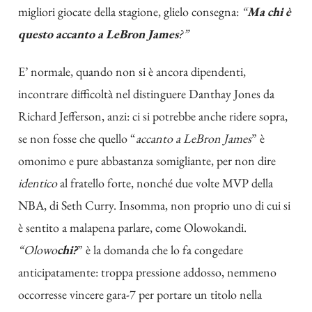
migliori giocate della stagione, glielo consegna:
“
Ma chi è
questo accanto a LeBron James
?”
E’ normale, quando non si è ancora dipendenti,
incontrare difficoltà nel distinguere Danthay Jones da
Richard Jefferson, anzi: ci si potrebbe anche ridere sopra,
se non fosse che quello “
accanto a LeBron James
” è
omonimo e pure abbastanza somigliante, per non dire
identico
al fratello forte, nonché due volte MVP della
NBA, di Seth Curry. Insomma, non proprio uno di cui si
è sentito a malapena parlare, come Olowokandi.
“Olowo
chi?
” è la domanda che lo fa congedare
anticipatamente: troppa pressione addosso, nemmeno
occorresse vincere gara-7 per portare un titolo nella