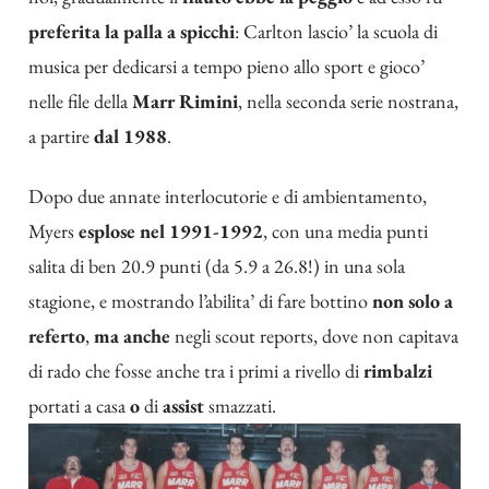
preferita la palla a spicchi
: Carlton lascio’ la scuola di
musica per dedicarsi a tempo pieno allo sport e gioco’
nelle file della
Marr Rimini
, nella seconda serie nostrana,
a partire
dal 1988
.
Dopo due annate interlocutorie e di ambientamento,
Myers
esplose nel 1991-1992
, con una media punti
salita di ben 20.9 punti (da 5.9 a 26.8!) in una sola
stagione, e mostrando l’abilita’ di fare bottino
non solo a
referto
,
ma anche
negli scout reports, dove non capitava
di rado che fosse anche tra i primi a rivello di
rimbalzi
portati a casa
o
di
assist
smazzati.