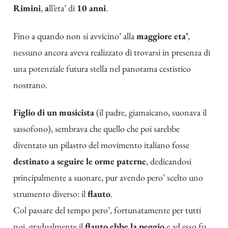
Rimini
,
a
ll’eta’ di
10 anni
.
Fino a quando non si avvicino’ alla
maggiore eta’
,
nessuno ancora aveva realizzato di trovarsi in presenza di
una potenziale futura stella nel panorama cestistico
nostrano.
Figlio di un musicista
(il padre, giamaicano, suonava il
sassofono), sembrava che quello che poi sarebbe
diventato un pilastro del movimento italiano fosse
destinato a seguire le orme paterne
, dedicandosi
principalmente a suonare, pur avendo pero’ scelto uno
strumento diverso: il
flauto
.
Col passare del tempo pero’, fortunatamente per tutti
noi, gradualmente il
flauto ebbe la peggio
e ad esso fu