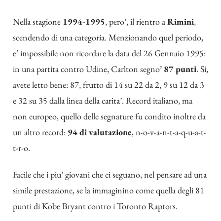
Nella stagione
1994-1995
, pero’, il rientro a
Rimini
,
scendendo di una categoria. Menzionando quel periodo,
e’ impossibile non ricordare la data del 26 Gennaio 1995:
in una partita contro Udine, Carlton segno’
87 punti
. Si,
avete letto bene: 87, frutto di 14 su 22 da 2, 9 su 12 da 3
e 32 su 35 dalla linea della carita’. Record italiano, ma
non europeo, quello delle segnature fu condito inoltre da
un altro record:
94 di valutazione
, n-o-v-a-n-t-a-q-u-a-t-
t-r-o.
Facile che i piu’ giovani che ci seguano, nel pensare ad una
simile prestazione, se la immaginino come quella degli 81
punti di Kobe Bryant contro i Toronto Raptors.