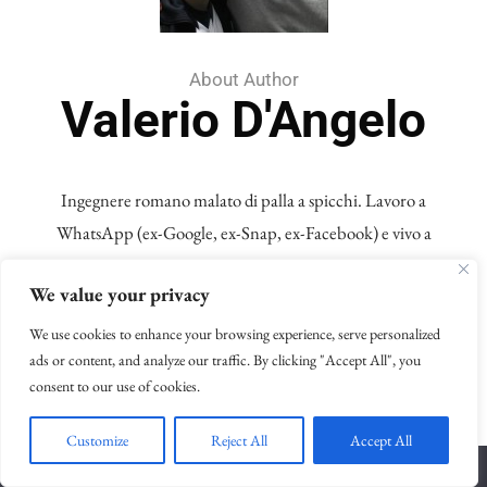
About Author
Valerio D'Angelo
Ingegnere romano malato di palla a spicchi. Lavoro a
WhatsApp (ex-Google, ex-Snap, ex-Facebook) e vivo a
Dublino, in una nazione senza basket, dal 2011. Per rimediare
We value your privacy
ho scritto il libro "Basket: I Feel This Game", prefazione del
Baso. Ho giocato a calcetto con Pippen e Poz, ho segnato su
We use cookies to enhance your browsing experience, serve personalized
ads or content, and analyze our traffic. By clicking "Accept All", you
assist di Manu Ginobili, ho parlato in italiano con Kobe in
consent to our use of cookies.
diretta in una radio americana e mi e' stato chiesto un
autografo a Madrid pensando fossi Sergio Rodriguez.
Customize
Reject All
Accept All