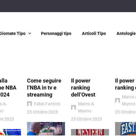
Giornate Tipo
Personaggi tipo
Articoli Tipo
Antologie
alla
Come seguire
Il power
Il power
ne NBA
l’NBA in tv e
ranking
ranking 
2024
streaming
dell’Ovest
Marco 
o A.
Fabio Fantoni
Marco A.
Munno
no
Munno
23 Ottobre 2023
23 Ottobre
re 2023
23 Ottobre 2023