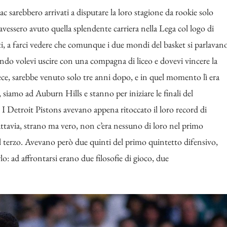
 sarebbero arrivati a disputare la loro stagione da rookie solo
vessero avuto quella splendente carriera nella Lega col logo di
tti, a farci vedere che comunque i due mondi del basket si parlavan
ndo volevi uscire con una compagna di liceo e dovevi vincere la
ece, sarebbe venuto solo tre anni dopo, e in quel momento lì era
 siamo ad Auburn Hills e stanno per iniziare le finali del
I Detroit Pistons avevano appena ritoccato il loro record di
uttavia, strano ma vero, non c’era nessuno di loro nel primo
terzo. Avevano però due quinti del primo quintetto difensivo,
: ad affrontarsi erano due filosofie di gioco, due