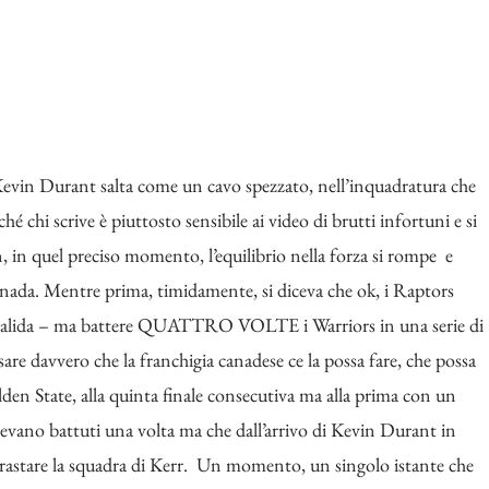
 Kevin Durant salta come un cavo spezzato, nell’inquadratura che
 chi scrive è piuttosto sensibile ai video di brutti infortuni e si
 in quel preciso momento, l’equilibrio nella forza si rompe e
Canada. Mentre prima, timidamente, si diceva che ok, i Raptors
e valida – ma battere QUATTRO VOLTE i Warriors in una serie di
sare davvero che la franchigia canadese ce la possa fare, che possa
en State, alla quinta finale consecutiva ma alla prima con un
avevano battuti una volta ma che dall’arrivo di Kevin Durant in
trastare la squadra di Kerr. Un momento, un singolo istante che