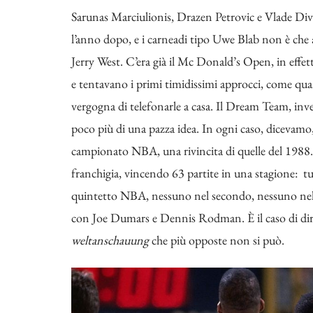
Sarunas Marciulionis, Drazen Petrovic e Vlade Divac
l’anno dopo, e i carneadi tipo Uwe Blab non è che a
Jerry West. C’era già il
Mc Donald’s Open
, in effe
e tentavano i primi timidissimi approcci, come qua
vergogna di telefonarle a casa. Il Dream Team, inv
poco più di una pazza idea. In ogni caso, dicevamo,
campionato NBA, una rivincita di quelle del 1988. 
franchigia, vincendo 63 partite in una stagione: t
quintetto NBA, nessuno nel secondo, nessuno nel 
con Joe Dumars e Dennis Rodman. È il caso di dirlo
weltanschauung
che più opposte non si può.