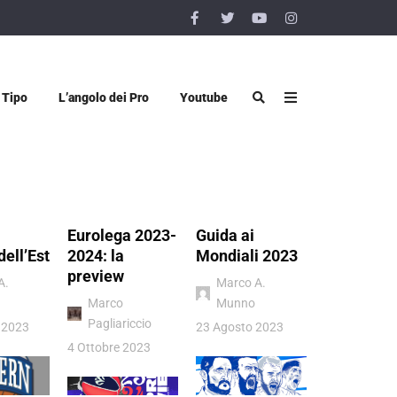
 Tipo
L’angolo dei Pro
Youtube
Eurolega 2023-
Guida ai
Vigevano 
dell’Est
2024: la
Mondiali 2023
Luiss Rom
preview
quel sogn
A.
Marco A.
chiamato
Marco
Munno
Pagliariccio
Donatello
 2023
23 Agosto 2023
Viggiano
4 Ottobre 2023
4 Luglio 202