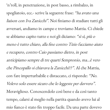
‘n’roll, in penetrazione, in post basso, a rimbalzo, in
spogliatoio, ecc.- scrive la seguente frase:
“ha avuto una
liaison con Iva Zanicchi”
. Noi finiamo di studiare tutti gli
avversari, andiamo in campo e troviamo Mattia. Ci chiede
se abbiamo capito tutto e noi gli diciamo:
“sì sì, più o
meno è tutto chiaro, alla fine contro Tizio facciamo aiuto
e recupero, contro Caio passiamo dietro, in post
anticipiamo sempre di tre quarti Sempronio, ma…è vero
che Pincopallo si chiavava la Zanicchi??”
. Al che Mattia,
con fare imperturbabile e distaccato, ci risponde:
“No.
Volevo solo essere sicuro che lo leggeste per davvero”
.
Meraviglioso. Conoscendolo così bene e da così tanto
tempo, calarsi al meglio nella partita quando avevo lui al
mio fianco è stato fin troppo facile. Da una parte dovevo