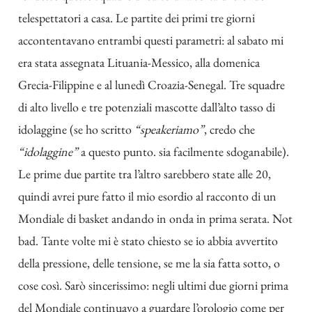
telespettatori a casa. Le partite dei primi tre giorni
accontentavano entrambi questi parametri: al sabato mi
era stata assegnata Lituania-Messico, alla domenica
Grecia-Filippine e al lunedì Croazia-Senegal. Tre squadre
di alto livello e tre potenziali mascotte dall’alto tasso di
idolaggine (se ho scritto
“speakeriamo”
, credo che
“idolaggine”
a questo punto. sia facilmente sdoganabile).
Le prime due partite tra l’altro sarebbero state alle 20,
quindi avrei pure fatto il mio esordio al racconto di un
Mondiale di basket andando in onda in prima serata. Not
bad. Tante volte mi è stato chiesto se io abbia avvertito
della pressione, delle tensione, se me la sia fatta sotto, o
cose così. Sarò sincerissimo: negli ultimi due giorni prima
del Mondiale continuavo a guardare l’orologio come per