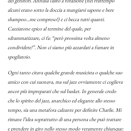
dei genitori. Annusa l’alito a rotazione (nel frattempo
alcuni erano sotto la doccia a mangiarsi sapone e bere
shampoo…me compreso!) e ci becca tutti quanti.
Cazziatone epico al termine del quale, per
sdrammatizzare, ci fa: “però prossima volta almeno
condividete!”. Non ci siamo più azzardati a fumare in
spogliatoio.
Ogni tanto citava qualche grande musicista o qualche suo
amico con cui suonava, ma sul jazz ovviamente ci coglieva
ancor più impreparati che sul basket. In generale credo
che lo spirito del jazz, anarchico ed elegante allo stesso
tempo, sia una metafora calzante per definire Charlie. Mi
rimane l’idea soprattutto di una persona che può trattare
e prendere in giro nello stesso modo veramente chiunque: