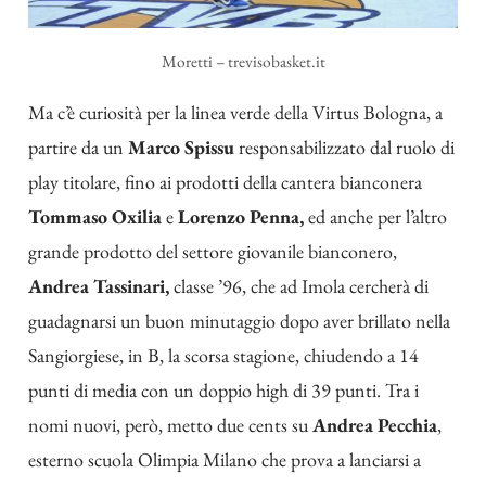
Moretti – trevisobasket.it
Ma c’è curiosità per la linea verde della Virtus Bologna, a
partire da un
Marco Spissu
responsabilizzato dal ruolo di
play titolare, fino ai prodotti della cantera bianconera
Tommaso Oxilia
e
Lorenzo Penna,
ed anche per l’altro
grande prodotto del settore giovanile bianconero,
Andrea Tassinari,
classe ’96, che ad Imola cercherà di
guadagnarsi un buon minutaggio dopo aver brillato nella
Sangiorgiese, in B, la scorsa stagione, chiudendo a 14
punti di media con un doppio high di 39 punti. Tra i
nomi nuovi, però, metto due cents su
Andrea Pecchia
,
esterno scuola Olimpia Milano che prova a lanciarsi a