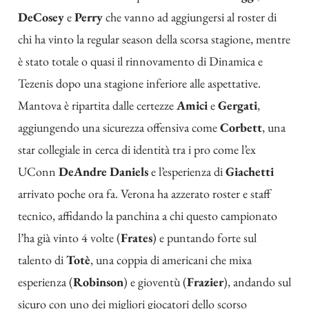
DeCosey
e
Perry
che vanno ad aggiungersi al roster di
chi ha vinto la regular season della scorsa stagione, mentre
è stato totale o quasi il rinnovamento di Dinamica e
Tezenis dopo una stagione inferiore alle aspettative.
Mantova è ripartita dalle certezze
Amici
e
Gergati
,
aggiungendo una sicurezza offensiva come
Corbett
, una
star collegiale in cerca di identità tra i pro come l’ex
UConn
DeAndre
Daniels
e l’esperienza di
Giachetti
arrivato poche ora fa. Verona ha azzerato roster e staff
tecnico, affidando la panchina a chi questo campionato
l’ha già vinto 4 volte (
Frates
) e puntando forte sul
talento di
Totè
, una coppia di americani che mixa
esperienza (
Robinson
) e gioventù (
Frazier
), andando sul
sicuro con uno dei migliori giocatori dello scorso