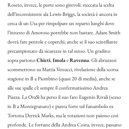
Roseto, invece, le porte sono girevoli: steccata la scelta
dell’inconsistente ala Lewis-Briggs, la società è ancora in
cerca di un Usa per rimpolpare un reparto lunghi dove
l’innesto di Amoroso potrebbe non bastare. Adam Smith
dovrà fare pentole e coperchi, anche se il suo scintillante
precampionato dà sicurezze in tal senso. Un gradino
sopra partono
Chieti
,
Imola
e
Ravenna
. Gli abruzzesi
scommettono su Mattia Venucci, rivelazione della scorsa
stagione in B a Piombino (quasi 20 di media), anche se
alle sue spalle c’è sempre il confermatissimo Andrea
Piazza. La OraSì ha perso il suo faro Eugenio Rivali (sceso
in B a Montegranaro) e punta forte sul funambolo ex
Tortona Derrick Marks, ma le rotazioni non paiono così
profonde. Le fortune della Andrea Costa, invece, passano