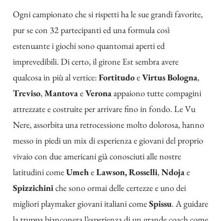
Ogni campionato che si rispetti ha le sue grandi favorite,
pur se con 32 partecipanti ed una formula così
estenuante i giochi sono quantomai aperti ed
imprevedibili. Di certo, il girone Est sembra avere
qualcosa in più al vertice:
Fortitudo
e
Virtus Bologna
,
Treviso
,
Mantova
e
Verona
appaiono tutte compagini
attrezzate e costruite per arrivare fino in fondo. Le Vu
Nere, assorbita una retrocessione molto dolorosa, hanno
messo in piedi un mix di esperienza e giovani del proprio
vivaio con due americani già conosciuti alle nostre
latitudini come
Umeh
e
Lawson, Rosselli
,
Ndoja
e
Spizzichini
che sono ormai delle certezze e uno dei
migliori playmaker giovani italiani come
Spissu
. A guidare
la truppa bianconera l’esperienza di un grande coach come