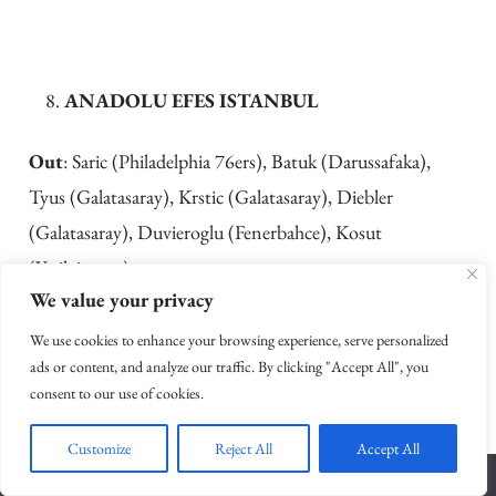
ANADOLU EFES ISTANBUL
Out
: Saric (Philadelphia 76ers), Batuk (Darussafaka),
Tyus (Galatasaray), Krstic (Galatasaray), Diebler
(Galatasaray), Duvieroglu (Fenerbahce), Kosut
(Yesilgiresun).
We value your privacy
In
: Thomas (Austin Spurs), Omic (Gran Canaria),
We use cookies to enhance your browsing experience, serve personalized
Honeycutt (Khimki), Cotton (Memphis Grizzlies), Geyik
ads or content, and analyze our traffic. By clicking "Accept All", you
consent to our use of cookies.
(Pinar).
Customize
Reject All
Accept All
Quintetto
: Heurtel, Osman, Honeycutt, Brown,
Dunston.