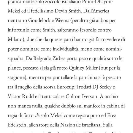
praticamente solo zoccolo israeliano Pnini-Ohayon-
Mekel ed il fedelissimo Devin Smith. Dall’America
rientrano Goudelock e Weems (peraltro già ai box per
infortunio come Smith, salteranno l’esordio contro
Milano), due che da queste parti hanno già fatto vedere di
poter dominare come individualità, meno come uomini-
squadra. Da Belgrado Zirbes porta peso e qualità sotto le
plance, peccato si sia già rotto Quincy Miller (out per la
stagione), mentre per puntellare la panchina si è pescato
tra il meglio della scorsa Eurocup: i rodati DJ Seeley e
Victor Rudd e il tentacolare Colton Iverson. A occhio
non manca nulla, qualche dubbio sul manico: in cabina di
regia di fatto c’è solo Mekel come regista puro ed Erez
Edelstein, allenatore della Nazionale israeliana, è alla