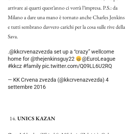
arrivare ai quarti quest’anno ci vorrà l’impresa. P.S.: da
Milano a dare una mano è tornato anche Charles Jenkins
e tutti sembrano davvero carichi per la cosa sulle rive della
Sava.
.
@kkcrvenazvezda
set up a “crazy” wellcome
home for
@thejenkinsguy22
@EuroLeague
#kkcz
#family
pic.twitter.com/Q09LL6U2RQ
— KK Crvena zvezda (@kkcrvenazvezda)
4
settembre 2016
UNICS KAZAN