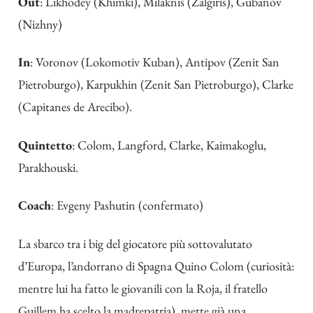
Out
: Likhodey (Khimki), Milaknis (Zalgiris), Gubanov
(Nizhny)
In
: Voronov (Lokomotiv Kuban), Antipov (Zenit San
Pietroburgo), Karpukhin (Zenit San Pietroburgo), Clarke
(Capitanes de Arecibo).
Quintetto
: Colom, Langford, Clarke, Kaimakoglu,
Parakhouski.
Coach
: Evgeny Pashutin (confermato)
La sbarco tra i big del giocatore più sottovalutato
d’Europa, l’andorrano di Spagna Quino Colom (curiosità:
mentre lui ha fatto le giovanili con la Roja, il fratello
Guillem ha scelto la madrepatria), mette già una