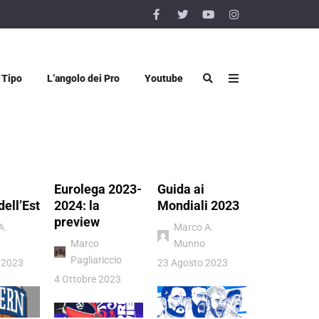
 Tipo
L’angolo dei Pro
Youtube
Eurolega 2023-
Guida ai
Vigevano 
dell’Est
2024: la
Mondiali 2023
Luiss Rom
preview
quel sogn
A.
Marco A.
chiamato
Marco
Munno
Pagliariccio
Donatello
 2023
23 Agosto 2023
Viggiano
4 Ottobre 2023
4 Luglio 202