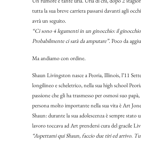
Un rumore e tante urla. Urla di chi, dopo 2 stagio
tutta la sua breve carriera passarsi davanti agli occ
avrà un seguito.
“Ci sono 4 legamenti in un ginocchio: il ginocchi
Probabilmente ci sarà da amputare”
. Poco da aggiu
Ma andiamo con ordine.
Shaun Livingston nasce a Peoria, Illinois, l’11 Set
longilineo e scheletrico, nella sua high school Peori
passione che gli ha trasmesso per osmosi suo papà, 
persona molto importante nella sua vita è Art Jone
Shaun: durante la sua adolescenza è sempre stato una
lavoro toccava ad Art prendersi cura del gracile Liv
“Aspettami qui Shaun, faccio due tiri ed arrivo. T