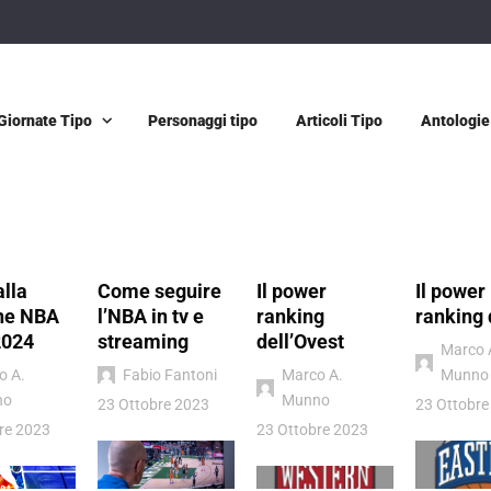
Giornate Tipo
Personaggi tipo
Articoli Tipo
Antologie
alla
Come seguire
Il power
Il power
ne NBA
l’NBA in tv e
ranking
ranking 
2024
streaming
dell’Ovest
Marco 
o A.
Fabio Fantoni
Marco A.
Munno
no
Munno
23 Ottobre 2023
23 Ottobre
re 2023
23 Ottobre 2023