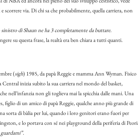
ni di NBA ed ancora nel pieno del suo sviluppo cestistico, vede
hi e scorrere via. Di chi sa che probabilmente, quella carriera, non
o sinistro di Shaun ne ha 3 completamente da buttare.
ngere su questa frase, la realtà era ben chiara a tutti quanti.
tembre (
sigh
) 1985, da papà Reggie e mamma Ann Wyman. Fisico
a Central inizia subito la sua carriera nel mondo del basket,
che nell’infanzia non gli toglieva mai la spicchia dalle mani. Una
s, figlio di un amico di papà Reggie, qualche anno più grande di
 sorta di bàlia per lui, quando i loro genitori erano fuori per
ingston, e lo portava con sé nei playground della periferia di Peori
u guardami”.