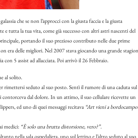
assia che se non l’approcci con la giusta faccia e la giusta
e e tutta la tua vita, come già successo con altri astri nascenti del
 principale, portando il suo prezioso contributo nelle due prime
 non era delle migliori. Nel 2007 stava giocando una grande stagio
con 5 assist ad allacciata. Poi arrivò il 26 Febbraio.
e al solito.
 rimettersi seduto al suo posto. Sentì il rumore di una caduta sul
si contorceva dal dolore. In un attimo, il suo cellulare ricevette un
lippers, ed uno di quei messaggi recitava
“Art vieni a bordocampo
ai medici:
“È solo una brutta distorsione, vero?”.
ltanto nella sala ospedaliera, uno sul lettino e l’altro seduto al suo