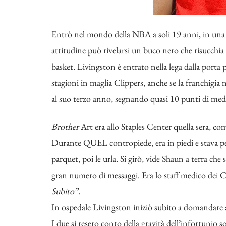
Entrò nel mondo della NBA a soli 19 anni, in una gal
attitudine può rivelarsi un buco nero che risucchia t
basket. Livingston è entrato nella lega dalla porta
stagioni in maglia Clippers, anche se la franchigia
al suo terzo anno, segnando quasi 10 punti di media 
Brother
Art era allo Staples Center quella sera, com
Durante QUEL contropiede, era in piedi e stava per
parquet, poi le urla. Si girò, vide Shaun a terra che 
gran numero di messaggi. Era lo staff medico dei C
Subito”.
In ospedale Livingston iniziò subito a domandare 
I due si resero conto della gravità dell’infortunio so