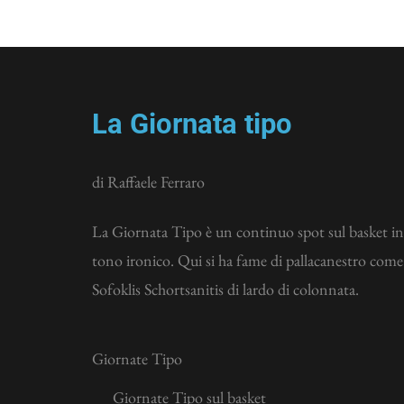
La Giornata tipo
di Raffaele Ferraro
La Giornata Tipo è un continuo spot sul basket in
tono ironico. Qui si ha fame di pallacanestro come
Sofoklis Schortsanitis di lardo di colonnata.
Giornate Tipo
Giornate Tipo sul basket