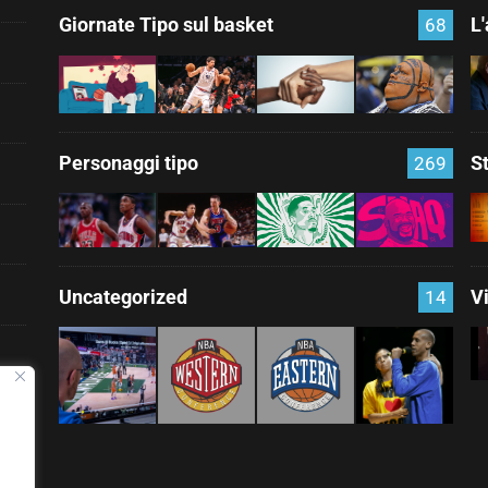
Giornate Tipo sul basket
L
68
Personaggi tipo
S
269
Uncategorized
V
14
nza