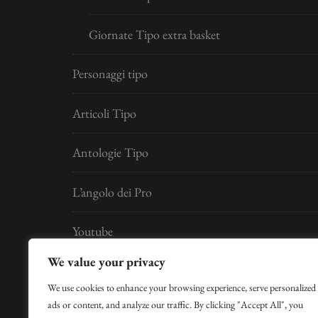
Giornate Tipo extra basket
Personaggi tipo
Articoli Tipo
Antologie Tipo
L’angolo dei Pro
Youtube
We value your privacy
Developed by
Digital Idea S.r.l.
We use cookies to enhance your browsing experience, serve personalized
ads or content, and analyze our traffic. By clicking "Accept All", you
per la Gestione Hosting si ringrazia Claudio Cose