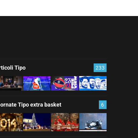
ticoli Tipo
233
iornate Tipo extra basket
6