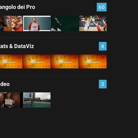
'angolo dei Pro
60
tats & DataViz
4
ideo
3