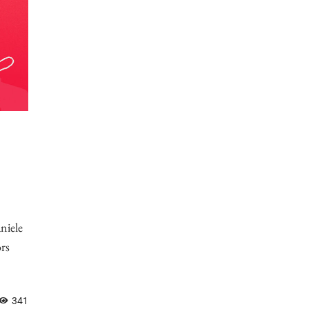
aniele
rs
341