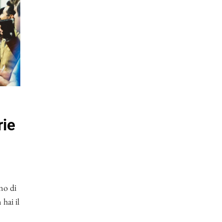
rie
no di
hai il