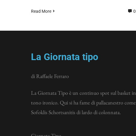
Read More
0
La Giornata tipo
di Raffaele Ferraro
La Giornata Tipo è un continuo spot sul basket in
tono ironico. Qui si ha fame di pallacanestro come
Sofoklis Schortsanitis di lardo di colonnata.
Giornate Tipo