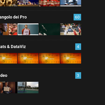
'angolo dei Pro
60
tats & DataViz
4
ideo
3