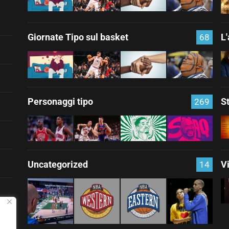
Giornate Tipo sul basket
L
68
Personaggi tipo
S
269
Uncategorized
V
14