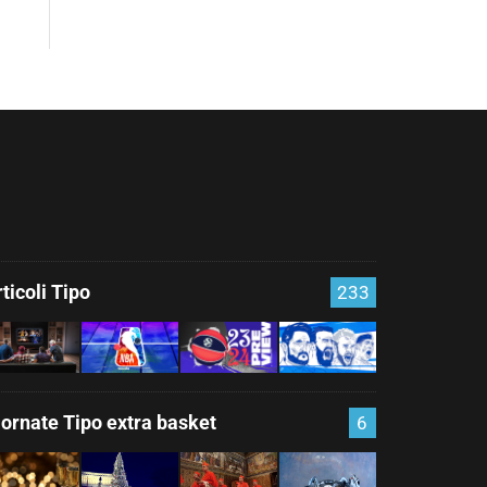
ticoli Tipo
233
iornate Tipo extra basket
6