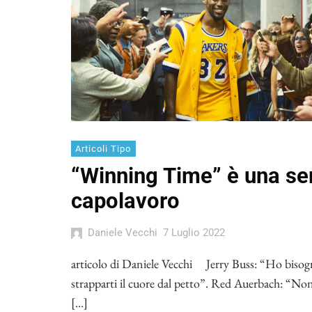
Articoli Tipo
“Winning Time” è una se
capolavoro
Daniele Vecchi
7 Luglio 2022
articolo di Daniele Vecchi Jerry Buss: “Ho bisog
strapparti il cuore dal petto”. Red Auerbach: “Non 
[…]