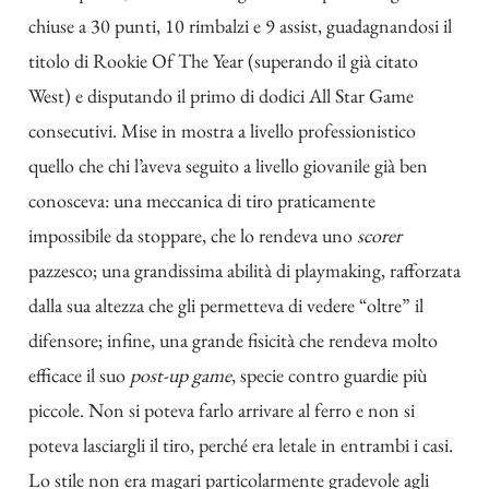
chiuse a 30 punti, 10 rimbalzi e 9 assist, guadagnandosi il
titolo di Rookie Of The Year (superando il già citato
West) e disputando il primo di dodici All Star Game
consecutivi. Mise in mostra a livello professionistico
quello che chi l’aveva seguito a livello giovanile già ben
conosceva: una meccanica di tiro praticamente
impossibile da stoppare, che lo rendeva uno
scorer
pazzesco; una grandissima abilità di playmaking, rafforzata
dalla sua altezza che gli permetteva di vedere “oltre” il
difensore; infine, una grande fisicità che rendeva molto
efficace il suo
post-up game
, specie contro guardie più
piccole. Non si poteva farlo arrivare al ferro e non si
poteva lasciargli il tiro, perché era letale in entrambi i casi.
Lo stile non era magari particolarmente gradevole agli