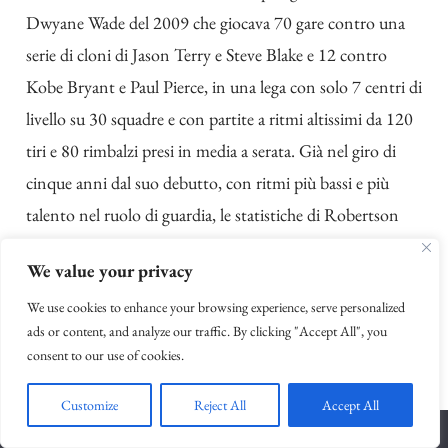
Dwyane Wade del 2009 che giocava 70 gare contro una
serie di cloni di Jason Terry e Steve Blake e 12 contro
Kobe Bryant e Paul Pierce, in una lega con solo 7 centri di
livello su 30 squadre e con partite a ritmi altissimi da 120
tiri e 80 rimbalzi presi in media a serata. Già nel giro di
cinque anni dal suo debutto, con ritmi più bassi e più
talento nel ruolo di guardia, le statistiche di Robertson
iniziarono a calare. Rimasero comunque eccezionali
We value your privacy
perché
aveva
un grande talento tecnico, derivato dalla
We use cookies to enhance your browsing experience, serve personalized
maniacale padronanza dei fondamentali interiorizzata già
ads or content, and analyze our traffic. By clicking "Accept All", you
ai tempi del liceo e da un’efficienza di rendimento
consent to our use of cookies.
straordinaria, ma mettono almeno in prospettiva le sue
straordinarie prime cinque stagioni.
Customize
Reject All
Accept All