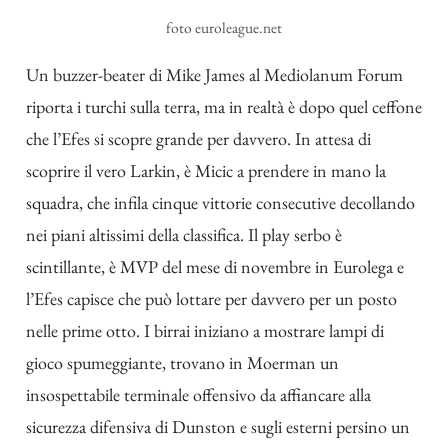
foto euroleague.net
Un buzzer-beater di Mike James al Mediolanum Forum
riporta i turchi sulla terra, ma in realtà è dopo quel ceffone
che l’Efes si scopre grande per davvero. In attesa di
scoprire il vero Larkin, è Micic a prendere in mano la
squadra, che infila cinque vittorie consecutive decollando
nei piani altissimi della classifica. Il play serbo è
scintillante, è MVP del mese di novembre in Eurolega e
l’Efes capisce che può lottare per davvero per un posto
nelle prime otto. I birrai iniziano a mostrare lampi di
gioco spumeggiante, trovano in Moerman un
insospettabile terminale offensivo da affiancare alla
sicurezza difensiva di Dunston e sugli esterni persino un