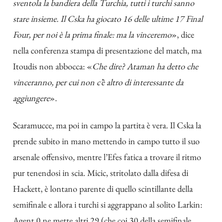
sventola la bandiera della Turchia, tutti i turchi sanno
stare insieme. Il Cska ha giocato 16 delle ultime 17 Final
Four, per noi è la prima finale: ma la vinceremo
», dice
nella conferenza stampa di presentazione del match, ma
Itoudis non abbocca: «
Che dire? Ataman ha detto che
vinceranno, per cui non c’è altro di interessante da
aggiungere
».
Scaramucce, ma poi in campo la partita è vera. Il Cska la
prende subito in mano mettendo in campo tutto il suo
arsenale offensivo, mentre l’Efes fatica a trovare il ritmo
pur tenendosi in scia. Micic, stritolato dalla difesa di
Hackett, è lontano parente di quello scintillante della
semifinale e allora i turchi si aggrappano al solito Larkin:
Agent 0 ne mette altri 29 (che coi 30 della semifinale