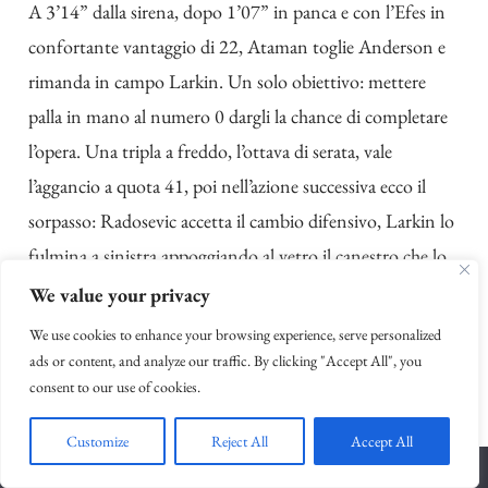
A 3’14” dalla sirena, dopo 1’07” in panca e con l’Efes in
confortante vantaggio di 22, Ataman toglie Anderson e
rimanda in campo Larkin. Un solo obiettivo: mettere
palla in mano al numero 0 dargli la chance di completare
l’opera. Una tripla a freddo, l’ottava di serata, vale
l’aggancio a quota 41, poi nell’azione successiva ecco il
sorpasso: Radosevic accetta il cambio difensivo, Larkin lo
fulmina a sinistra appoggiando al vetro il canestro che lo
consegna alla storia. Sorriso beffardo, indice al cielo, la
We value your privacy
storia si inchina. «
Sono grato al coach, grato a tutti. È un
We use cookies to enhance your browsing experience, serve personalized
grande momento. Ora siamo davvero una famiglia
». La
ads or content, and analyze our traffic. By clicking "Accept All", you
consent to our use of cookies.
bomba numero 10 (che eguaglia il record di Andrew
Goudelock) in faccia all’impotente Flaccadori da almeno
Customize
Reject All
Accept All
10 metri è il sigillo finale: 49 punti, record di tutti i tempi