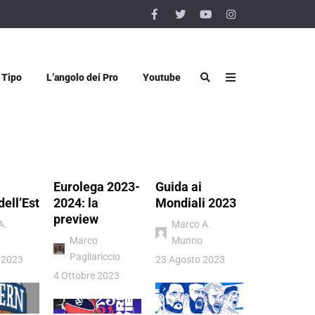
 Tipo
L’angolo dei Pro
Youtube
Eurolega 2023-
Guida ai
Vigevano 
dell’Est
2024: la
Mondiali 2023
Luiss Rom
preview
quel sogn
A.
Marco A.
chiamato
Marco
Munno
Pagliariccio
Donatello
 2023
23 Agosto 2023
Viggiano
4 Ottobre 2023
4 Luglio 202