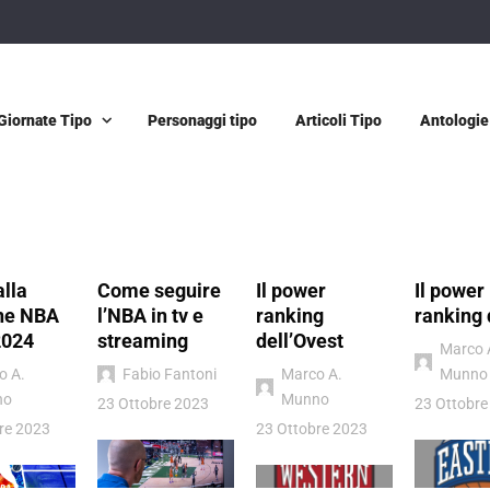
Giornate Tipo
Personaggi tipo
Articoli Tipo
Antologie
alla
Come seguire
Il power
Il power
ne NBA
l’NBA in tv e
ranking
ranking 
2024
streaming
dell’Ovest
Marco 
o A.
Fabio Fantoni
Marco A.
Munno
no
Munno
23 Ottobre 2023
23 Ottobre
re 2023
23 Ottobre 2023