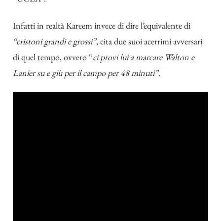
Infatti in realtà Kareem invece di dire l’equivalente di
“cristoni grandi e grossi”
,
cita due suoi acerrimi avversari
di quel tempo, ovvero “
ci provi lui a marcare Walton e
Lanier su e giù per il campo per 48 minuti”.