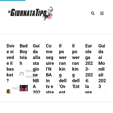
Dov
Bad
Gui
Co
Il
Il
Eur
Gui
u
e si
Boy
da
me
po
po
ole
da
ved
Isia
alla
seg
wer
wer
ga
ai
e il
h
sta
uire
ran
ran
202
Mo
s
bas
gio
l’N
kin
kin
3-
ndi
Daniele
:
ket
ne
BA
g
g
202
ali
Vecchi
t
?
NB
in
dell
dell
4:
202
A
tv e
’Ov
’Est
la
3
Raffaele
202
stre
est
pre
Ferraro
Marco
Marc
3/2
ami
vie
Marco
A.
A.
y
024
ng
w
l
A.
Munno
Mun
Marco
Fabio
Munno
Marco