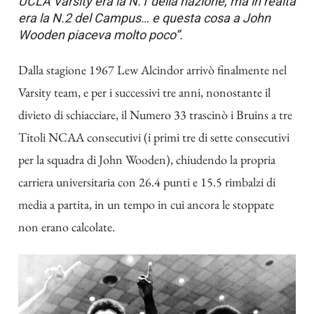
UCLA Varsity era la N.1 della nazione, ma in realtà
era la N.2 del Campus… e questa cosa a John
Wooden piaceva molto poco”.
Dalla stagione 1967 Lew Alcindor arrivò finalmente nel
Varsity team, e per i successivi tre anni, nonostante il
divieto di schiacciare, il Numero 33 trascinò i Bruins a tre
Titoli NCAA consecutivi (i primi tre di sette consecutivi
per la squadra di John Wooden), chiudendo la propria
carriera universitaria con 26.4 punti e 15.5 rimbalzi di
media a partita, in un tempo in cui ancora le stoppate
non erano calcolate.