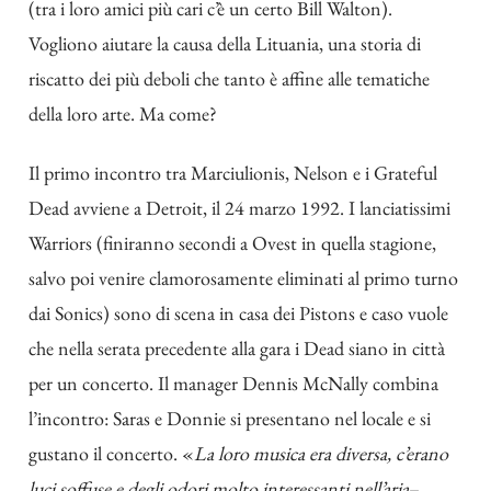
(tra i loro amici più cari c’è
un certo Bill Walton
).
Vogliono aiutare la causa della Lituania, una storia di
riscatto dei più deboli che tanto è affine alle tematiche
della loro arte. Ma come?
Il primo incontro tra Marciulionis, Nelson e i Grateful
Dead avviene a Detroit, il 24 marzo 1992. I lanciatissimi
Warriors (finiranno secondi a Ovest in quella stagione,
salvo poi venire clamorosamente eliminati al primo turno
dai Sonics) sono di scena in casa dei Pistons e caso vuole
che nella serata precedente alla gara i Dead siano in città
per un concerto. Il manager Dennis McNally combina
l’incontro: Saras e Donnie si presentano nel locale e si
gustano il concerto. «
La loro musica era diversa, c’erano
luci soffuse e degli odori molto interessanti nell’aria
–