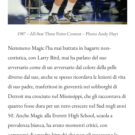
1987 – All-Star Three Point Contest – Photo Andy Hayt
Nemmeno Magic l’ha mai buttata in bagarre non-
cestistica, con Larry Bird, mai ha parlato del suo
avversario come di un avversario dal colore della pelle
diverso dal suo, anche se spesso ricordava le lezioni di vita
di suo padre, trasferitosi in gioventù nei sobborghi di
Detroit ma cresciuto nel Mississippi, che gli raccontava di
quanto fosse dura per un nero crescere nel Sud negli anni
50. Anche Magic alla Everett High School, scuola a
prevalenza bianca, ha avuto momenti critici, con
compagni di squadra bianchi che non gli passavano la