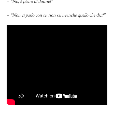
– “No, è pieno di donne!”
– “Non ci parlo con te, non sai neanche quello che dici!”