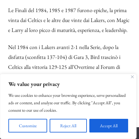
Le Finali del 1984, 1985 e 1987 furono epiche, la prima
vinta dai Celtics e le altre due vinte dai Lakers, con Magic
e Larry al loro picco di maturità, esperienza, e leadership.
Nel 1984 con i Lakers avanti 2-1 nella Serie, dopo la
disfatta (sconfitta 137-104) di Gara 3, Bird trascinò i
Celtics alla vittoria 129-125 all’Overtime al Forum di
Inglewood, 29 punti e 21 rimbalzi per l’uomo da Indiana
We value your privacy
State con 10 su 10 dalla lunetta in 49 minuti. Dall’altra
We use cookies to enhance your browsing experience, serve personalized
parte ai Lakers non bastò la tripla doppia di Magic con 20
ads or content, and analyze our traffic. By clicking "Accept All", you
punti 11 rimbalzi e 17 assist. Pareggiando la serie sul 2-2 i
consent to our use of cookies.
Celtics evitarono di finire sotto 1-3, e si portarono poi sul
3-2 al Boston Garden vincendo Gara 5 121-103, creando
Customize
Reject All
Accept All
una delle leggende più particolari della storia della NBA.