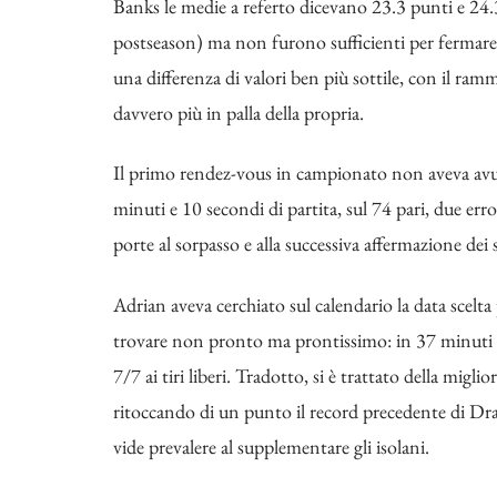
Banks le medie a referto dicevano 23.3 punti e 24.3
postseason) ma non furono sufficienti per fermare l
una differenza di valori ben più sottile, con il ram
davvero più in palla della propria.
Il primo rendez-vous in campionato non aveva avuto 
minuti e 10 secondi di partita, sul 74 pari, due er
porte al sorpasso e alla successiva affermazione dei s
Adrian aveva cerchiato sul calendario la data scelta
trovare non pronto ma prontissimo: in 37 minuti ha
7/7 ai tiri liberi. Tradotto, si è trattato della migli
ritoccando di un punto il record precedente di Drak
vide prevalere al supplementare gli isolani.