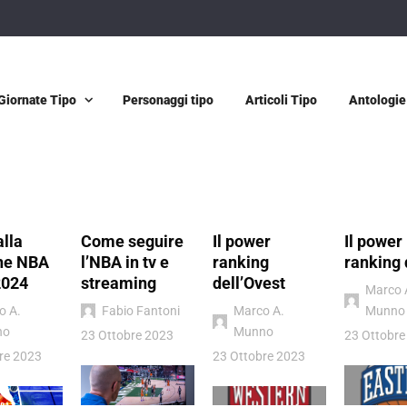
Giornate Tipo
Personaggi tipo
Articoli Tipo
Antologie
alla
Come seguire
Il power
Il power
ne NBA
l’NBA in tv e
ranking
ranking 
2024
streaming
dell’Ovest
Marco 
o A.
Fabio Fantoni
Marco A.
Munno
no
Munno
23 Ottobre 2023
23 Ottobre
re 2023
23 Ottobre 2023