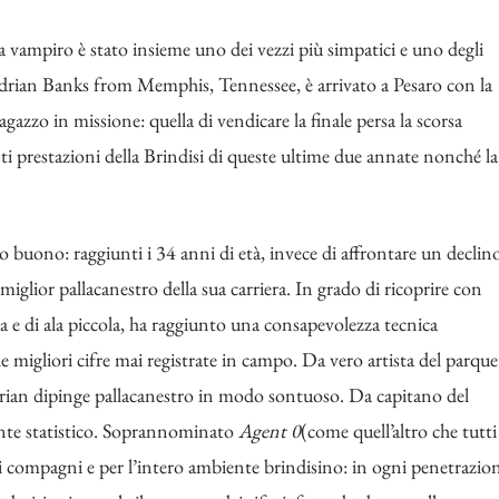
a vampiro è stato insieme uno dei vezzi più simpatici e uno degli
 Adrian Banks from Memphis, Tennessee, è arrivato a Pesaro con la
agazzo in missione: quella di vendicare la finale persa la scorsa
i prestazioni della Brindisi di queste ultime due annate nonché la
o buono: raggiunti i 34 anni di età, invece di affrontare un declin
miglior pallacanestro della sua carriera. In grado di ricoprire con
dia e di ala piccola, ha raggiunto una consapevolezza tecnica
le migliori cifre mai registrate in campo. Da vero artista del parque
drian dipinge pallacanestro in modo sontuoso. Da capitano del
ente statistico. Soprannominato
Agent 0
(come quell’altro che tutti
i compagni e per l’intero ambiente brindisino: in ogni penetrazio