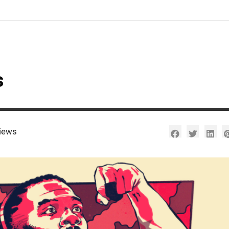
s
iews