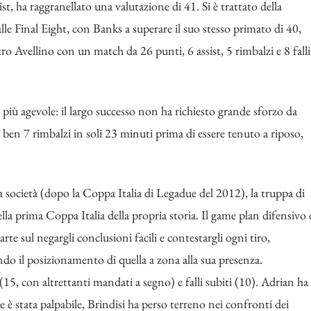
st, ha raggranellato una valutazione di 41. Si è trattato della
alle Final Eight, con Banks a superare il suo stesso primato di 40,
ntro Avellino con un match da 26 punti, 6 assist, 5 rimbalzi e 8 falli
o più agevole: il largo successo non ha richiesto grande sforzo da
 ben 7 rimbalzi in soli 23 minuti prima di essere tenuto a riposo,
la società (dopo la Coppa Italia di Legadue del 2012), la truppa di
della prima Coppa Italia della propria storia. Il game plan difensivo 
rte sul negargli conclusioni facili e contestargli ogni tiro,
ndo il posizionamento di quella a zona alla sua presenza.
(15, con altrettanti mandati a segno) e falli subiti (10). Adrian ha
ne è stata palpabile, Brindisi ha perso terreno nei confronti dei