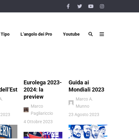
 Tipo
L’angolo dei Pro
Youtube
Eurolega 2023-
Guida ai
Vigevano 
dell’Est
2024: la
Mondiali 2023
Luiss Rom
preview
quel sogn
A.
Marco A.
chiamato
Marco
Munno
Pagliariccio
Donatello
 2023
23 Agosto 2023
Viggiano
4 Ottobre 2023
4 Luglio 202